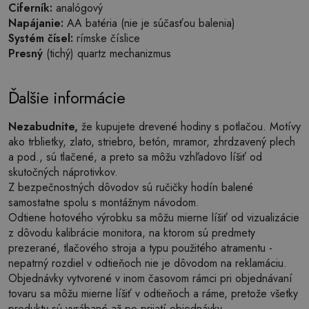
Ciferník:
analógový
Napájanie:
AA batéria (nie je súčasťou balenia)
Systém čísel:
rímske číslice
Presný
(tichý) quartz mechanizmus
Ďalšie informácie
Nezabudnite,
že kupujete drevené hodiny s potlačou. Motívy
ako trblietky, zlato, striebro, betón, mramor, zhrdzavený plech
a pod., sú tlačené, a preto sa môžu vzhľadovo líšiť od
skutočných náprotivkov.
Z bezpečnostných dôvodov sú ručičky hodín balené
samostatne spolu s montážnym návodom.
Odtiene hotového výrobku sa môžu mierne líšiť od vizualizácie
z dôvodu kalibrácie monitora, na ktorom sú predmety
prezerané, tlačového stroja a typu použitého atramentu -
nepatrný rozdiel v odtieňoch nie je dôvodom na reklamáciu.
Objednávky vytvorené v inom časovom rámci pri objednávaní
tovaru sa môžu mierne líšiť v odtieňoch a ráme, pretože všetky
produkty sú vyrábané až po prijatí objednávky.