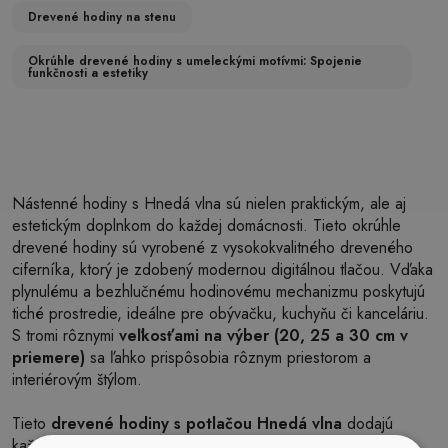
Drevené hodiny na stenu
Okrúhle drevené hodiny s umeleckými motívmi: Spojenie
funkčnosti a estetiky
Nástenné hodiny s Hnedá vlna sú nielen praktickým, ale aj
estetickým doplnkom do každej domácnosti. Tieto okrúhle
drevené hodiny sú vyrobené z vysokokvalitného dreveného
ciferníka, ktorý je zdobený modernou digitálnou tlačou. Vďaka
plynulému a bezhlučnému hodinovému mechanizmu poskytujú
tiché prostredie, ideálne pre obývačku, kuchyňu či kanceláriu.
S tromi rôznymi
veľkosťami na výber (20, 25 a 30 cm v
priemere)
sa ľahko prispôsobia rôznym priestorom a
interiérovým štýlom.
Tieto
drevené hodiny s potlačou Hnedá vlna
dodajú
každej stene jedinečný charakter a oživia akýkoľvek priestor