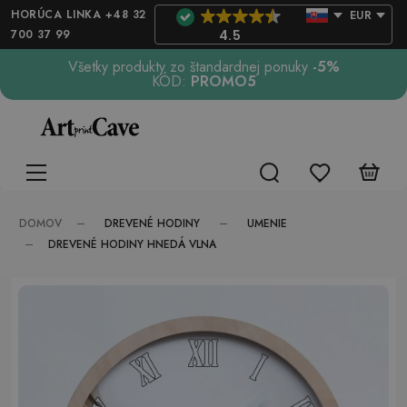
HORÚCA LINKA +48 32
EUR
700 37 99
4.5
Všetky produkty zo štandardnej ponuky
-5%
KÓD:
PROMO5
DREVENÉ HODINY
UMENIE
DOMOV
DREVENÉ HODINY HNEDÁ VLNA