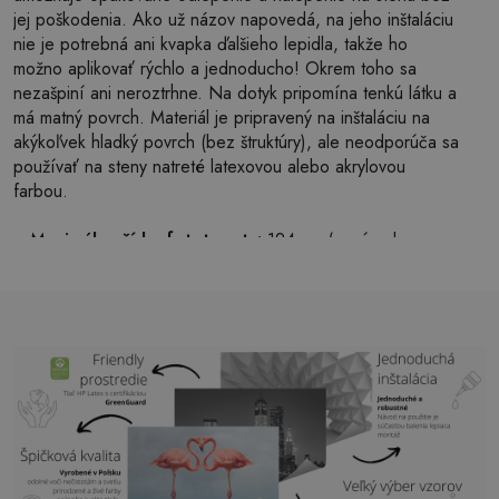
jej poškodenia. Ako už názov napovedá, na jeho inštaláciu
nie je potrebná ani kvapka ďalšieho lepidla, takže ho
možno aplikovať rýchlo a jednoducho! Okrem toho sa
nezašpiní ani neroztrhne. Na dotyk pripomína tenkú látku a
má matný povrch. Materiál je pripravený na inštaláciu na
akýkoľvek hladký povrch (bez štruktúry), ale neodporúča sa
používať na steny natreté latexovou alebo akrylovou
farbou.
Maximálna šírka fototapety:
124 cm (v prípade
rozmeru väčšieho, ako je šírka fototapety, bude tlač
pozostávať z niekoľkých rovnakých listov)
Štruktúra:
satén
Dokončovacie práce:
svetlý matný
Lepidlo:
Nie je potrebné
Použitie:
Obývacia izba, spálňa, kancelária, chodba a
ďalšie