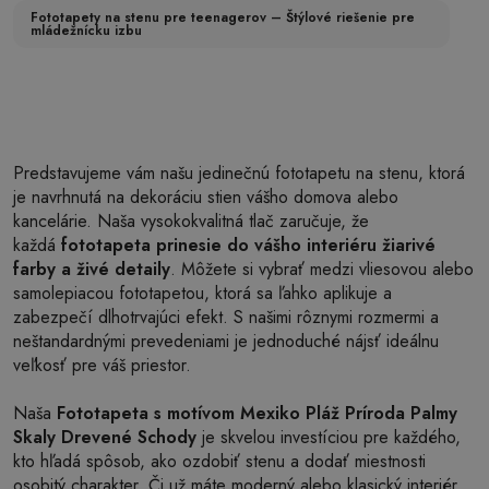
Fototapety na stenu pre teenagerov – Štýlové riešenie pre
mládežnícku izbu
Predstavujeme vám našu jedinečnú fototapetu na stenu, ktorá
je navrhnutá na dekoráciu stien vášho domova alebo
kancelárie. Naša vysokokvalitná tlač zaručuje, že
každá
fototapeta prinesie do vášho interiéru žiarivé
farby a živé detaily
. Môžete si vybrať medzi vliesovou alebo
samolepiacou fototapetou, ktorá sa ľahko aplikuje a
zabezpečí dlhotrvajúci efekt. S našimi rôznymi rozmermi a
neštandardnými prevedeniami je jednoduché nájsť ideálnu
veľkosť pre váš priestor.
Naša
Fototapeta s motívom Mexiko Pláž Príroda Palmy
Skaly Drevené Schody
je skvelou investíciou pre každého,
kto hľadá spôsob, ako ozdobiť stenu a dodať miestnosti
osobitý charakter. Či už máte moderný alebo klasický interiér,