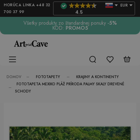
HORÚCA LINKA +48 32
EUR
700 37 99
4.5
Všetky produkty zo štandardnej ponuky
-5%
KÓD:
PROMO5
FOTOTAPETY
KRAJINY A KONTINENTY
DOMOV
FOTOTAPETA MEXIKO PLÁŽ PRÍRODA PALMY SKALY DREVENÉ
SCHODY