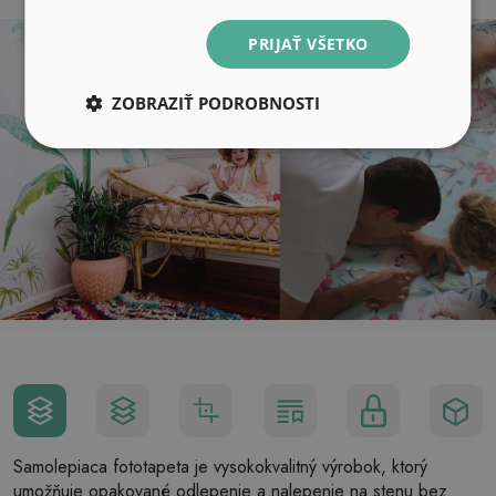
PRIJAŤ VŠETKO
ZOBRAZIŤ PODROBNOSTI
Samolepiaca fototapeta je vysokokvalitný výrobok, ktorý
umožňuje opakované odlepenie a nalepenie na stenu bez