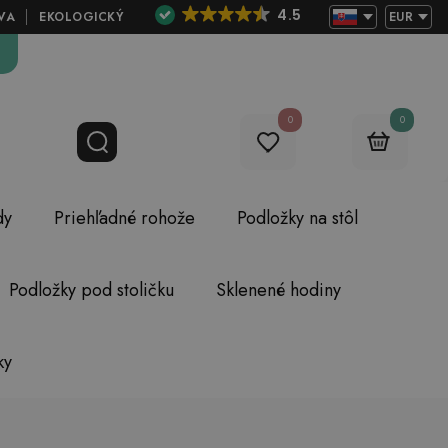
4.5
VA
EKOLOGICKÝ
EUR
0
0
dy
Priehľadné rohože
Podložky na stôl
Podložky pod stoličku
Sklenené hodiny
ky