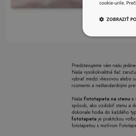
cookie-urile.
Prečí
ZOBRAZIŤ P
Predstavujeme vám našu jedineč
Naša vysokokvalitná tlač zaruč
vybrať medzi vliesovou alebo sa
rozmermi a neštandardnými prev
Naša
Fototapeta na stenu s
spôsob, ako ozdobiť stenu a dod
dokonale hodia do každého typ
fototapeta
je praktickou voľb
fototapetou s motívom Fototape