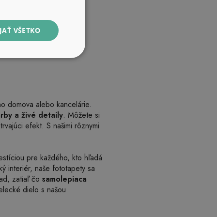
JAŤ VŠETKO
šho domova alebo kancelárie.
rby a živé detaily
. Môžete si
rvajúci efekt. S našimi rôznymi
estíciou pre každého, kto hľadá
 interiér, naše fototapety sa
ad, zatiaľ čo
samolepiaca
elecké dielo s našou