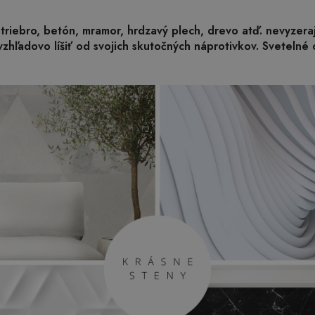
 striebro, betón, mramor, hrdzavý plech, drevo atď. nevyzer
zhľadovo líšiť od svojich skutočných náprotivkov. Svetelné 