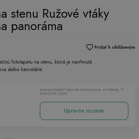
na stenu Ružové vtáky
ha panoráma
Pridať k obľúbeným
čnú fototapetu na stenu, ktorá je navrhnutá
va alebo kancelárie.
ODHADOVANÝ DÁTUM ODOSLANIA: UTOROK, 11
AUGUSTA 2026
Upravte rozmer