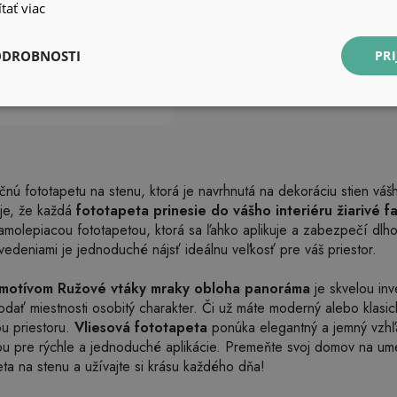
tať viac
ODROBNOSTI
PRI
nú fototapetu na stenu, ktorá je navrhnutá na dekoráciu stien vá
uje, že každá
fototapeta prinesie do vášho interiéru žiarivé fa
molepiacou fototapetou, ktorá sa ľahko aplikuje a zabezpečí dlhot
edeniami je jednoduché nájsť ideálnu veľkosť pre váš priestor.
 motívom Ružové vtáky mraky obloha panoráma
je skvelou inv
ať miestnosti osobitý charakter. Či už máte moderný alebo klasický
u priestoru.
Vliesová fototapeta
ponúka elegantný a jemný vzhľ
ou pre rýchle a jednoduché aplikácie. Premeňte svoj domov na um
ta na stenu a užívajte si krásu každého dňa!