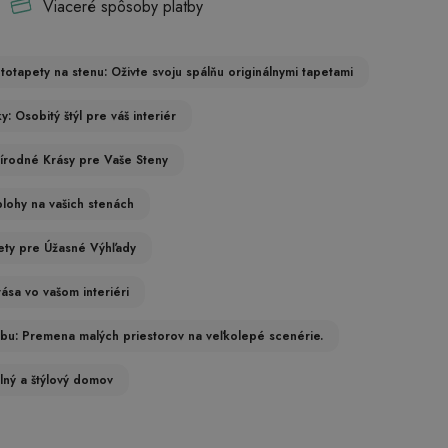
Viaceré spôsoby platby
totapety na stenu: Oživte svoju spálňu originálnymi tapetami
 Osobitý štýl pre váš interiér
rírodné Krásy pre Vaše Steny
lohy na vašich stenách
ety pre Úžasné Výhľady
ása vo vašom interiéri
zbu: Premena malých priestorov na veľkolepé scenérie.
ulný a štýlový domov