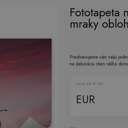
Fototapeta 
mraky oblo
Predstavujeme vám našu jedine
na dekoráciu stien vášho domo
2
CENA ZA M
OD:
Vliesová Fototapeta
EUR