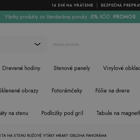
14 DNÍ NA VRÁTENIE
BEZPEČNÁ PREPRA
Všetky produkty zo štandardnej ponuky
-5%
KÓD:
PROMO5
Drevené hodiny
Stenové panely
Vinylové obkla
Sklenené obrazy
Fotorámčeky
Fólie na dvere
áty na stenu
Podložky pod gril
Tabule na magnet
ETA NA STENU RUŽOVÉ VTÁKY MRAKY OBLOHA PANORÁMA