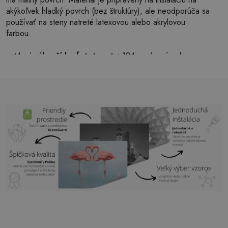
akýkoľvek hladký povrch (bez štruktúry), ale neodporúča sa
používať na steny natreté latexovou alebo akrylovou
farbou.
Maximálna šírka fototapety:
124 cm (v prípade
rozmeru väčšieho, ako je šírka fototapety, bude tlač
pozostávať z niekoľkých rovnakých listov)
Štruktúra:
satén
Dokončovacie práce:
svetlý matný
Lepidlo:
Nie je potrebné
Použitie:
Obývacia izba, spálňa, kancelária, chodba a
ďalšie