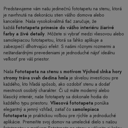
Predstavujeme vám našu jedinečnú fototapetu na stenu, ktorá
je navrhnutá na dekoráciu stien vášho domova alebo
kancelárie. Naša vysokokvalitná tlač zaručuje, že
každá
fototapeta prinesie do vášho interiéru žiarivé
farby a živé detaily
. Môžete si vybrať medzi vliesovou alebo
samolepiacou fototapetou, ktorá sa ľahko aplikuje a
zabezpečí dlhotrvajúci efekt. S našimi rôznymi rozmermi a
neštandardnými prevedeniami je jednoduché nájsť ideálnu
veľkosť pre váš priestor.
Naša
Fototapeta na stenu s motívom Východ slnka hory
stromy tráva svah dedina hmla
je skvelou investíciou pre
každého, kto hľadá spôsob, ako ozdobiť stenu a dodať
miestnosti osobitý charakter. Či už máte moderný alebo
klasický interiér, naše fototapety sa dokonale hodia do
každého typu priestoru.
Vliesová fototapeta
ponúka
elegantný a jemný vzhľad, zatiaľ čo
samolepiaca
fototapeta
je praktickou voľbou pre rýchle a jednoduché
aplikácie. Premeňte svoj domov na umelecké dielo s našou