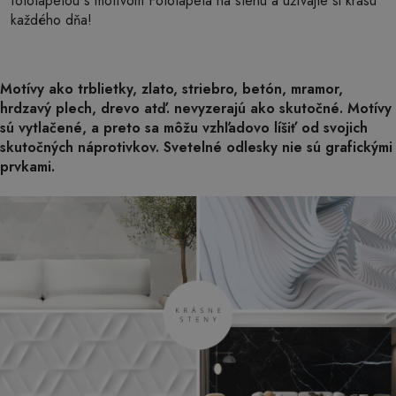
fototapetou s motívom Fototapeta na stenu a užívajte si krásu
každého dňa!
Motívy ako trblietky, zlato, striebro, betón, mramor,
hrdzavý plech, drevo atď. nevyzerajú ako skutočné. Motívy
sú vytlačené, a preto sa môžu vzhľadovo líšiť od svojich
skutočných náprotivkov. Svetelné odlesky nie sú grafickými
prvkami.