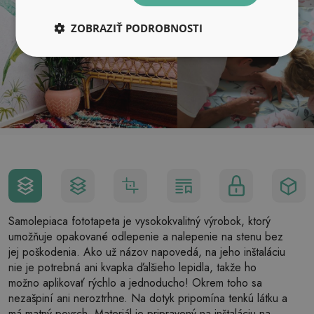
ZOBRAZIŤ PODROBNOSTI
Samolepiaca fototapeta je vysokokvalitný výrobok, ktorý
umožňuje opakované odlepenie a nalepenie na stenu bez
jej poškodenia. Ako už názov napovedá, na jeho inštaláciu
nie je potrebná ani kvapka ďalšieho lepidla, takže ho
možno aplikovať rýchlo a jednoducho! Okrem toho sa
nezašpiní ani neroztrhne. Na dotyk pripomína tenkú látku a
má matný povrch. Materiál je pripravený na inštaláciu na