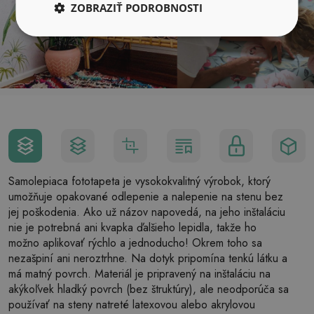
ZOBRAZIŤ PODROBNOSTI
Samolepiaca fototapeta je vysokokvalitný výrobok, ktorý
umožňuje opakované odlepenie a nalepenie na stenu bez
jej poškodenia. Ako už názov napovedá, na jeho inštaláciu
nie je potrebná ani kvapka ďalšieho lepidla, takže ho
možno aplikovať rýchlo a jednoducho! Okrem toho sa
nezašpiní ani neroztrhne. Na dotyk pripomína tenkú látku a
má matný povrch. Materiál je pripravený na inštaláciu na
akýkoľvek hladký povrch (bez štruktúry), ale neodporúča sa
používať na steny natreté latexovou alebo akrylovou