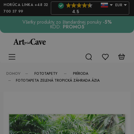
HORÚCA LINKA +48 32
EUR
700 37 99
4.5
Všetky produkty zo štandardnej ponuky
-5%
KÓD:
PROMO5
FOTOTAPETY
PRÍRODA
DOMOV
FOTOTAPETA ZELENÁ TROPICKÁ ZÁHRADA ÁZIA