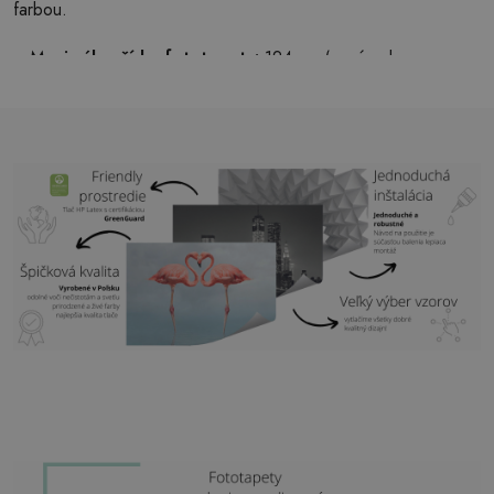
farbou.
Maximálna šírka fototapety:
124 cm (v prípade
rozmeru väčšieho, ako je šírka fototapety, bude tlač
pozostávať z niekoľkých rovnakých listov)
Štruktúra:
satén
Dokončovacie práce:
svetlý matný
Lepidlo:
Nie je potrebné
Použitie:
Obývacia izba, spálňa, kancelária, chodba a
ďalšie