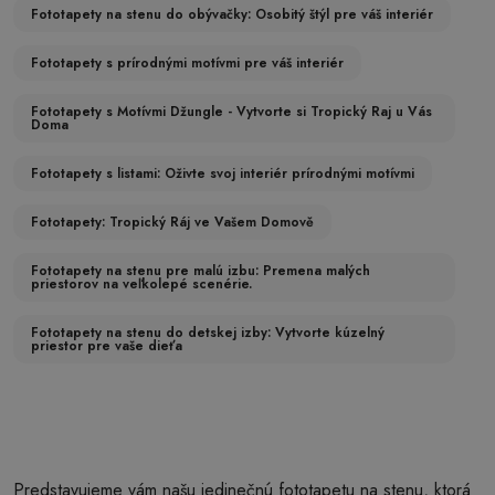
Fototapety na stenu do obývačky: Osobitý štýl pre váš interiér
Fototapety s prírodnými motívmi pre váš interiér
Fototapety s Motívmi Džungle - Vytvorte si Tropický Raj u Vás
Doma
Fototapety s listami: Oživte svoj interiér prírodnými motívmi
Fototapety: Tropický Ráj ve Vašem Domově
Fototapety na stenu pre malú izbu: Premena malých
priestorov na veľkolepé scenérie.
Fototapety na stenu do detskej izby: Vytvorte kúzelný
priestor pre vaše dieťa
Predstavujeme vám našu jedinečnú fototapetu na stenu, ktorá