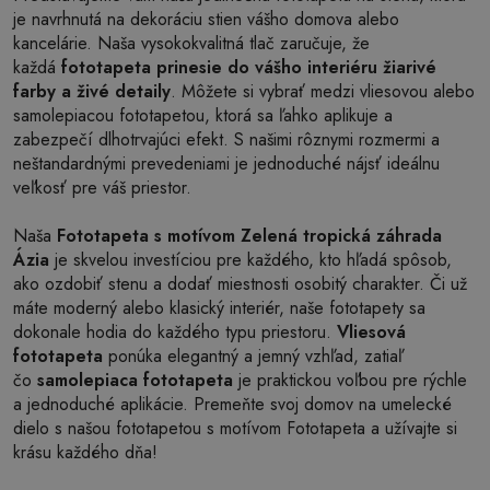
je navrhnutá na dekoráciu stien vášho domova alebo
kancelárie. Naša vysokokvalitná tlač zaručuje, že
každá
fototapeta prinesie do vášho interiéru žiarivé
farby a živé detaily
. Môžete si vybrať medzi vliesovou alebo
samolepiacou fototapetou, ktorá sa ľahko aplikuje a
zabezpečí dlhotrvajúci efekt. S našimi rôznymi rozmermi a
neštandardnými prevedeniami je jednoduché nájsť ideálnu
veľkosť pre váš priestor.
Naša
Fototapeta s motívom Zelená tropická záhrada
Ázia
je skvelou investíciou pre každého, kto hľadá spôsob,
ako ozdobiť stenu a dodať miestnosti osobitý charakter. Či už
máte moderný alebo klasický interiér, naše fototapety sa
dokonale hodia do každého typu priestoru.
Vliesová
fototapeta
ponúka elegantný a jemný vzhľad, zatiaľ
čo
samolepiaca fototapeta
je praktickou voľbou pre rýchle
a jednoduché aplikácie. Premeňte svoj domov na umelecké
dielo s našou fototapetou s motívom Fototapeta a užívajte si
krásu každého dňa!