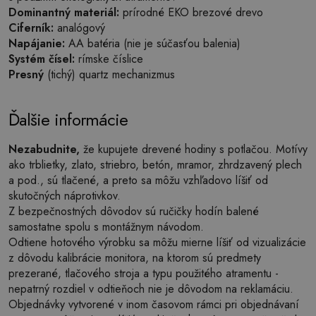
Dominantný materiál:
prírodné EKO brezové drevo
Ciferník:
analógový
Napájanie:
AA batéria (nie je súčasťou balenia)
Systém čísel:
rímske číslice
Presný
(tichý) quartz mechanizmus
Ďalšie informácie
Nezabudnite,
že kupujete drevené hodiny s potlačou. Motívy
ako trblietky, zlato, striebro, betón, mramor, zhrdzavený plech
a pod., sú tlačené, a preto sa môžu vzhľadovo líšiť od
skutočných náprotivkov.
Z bezpečnostných dôvodov sú ručičky hodín balené
samostatne spolu s montážnym návodom.
Odtiene hotového výrobku sa môžu mierne líšiť od vizualizácie
z dôvodu kalibrácie monitora, na ktorom sú predmety
prezerané, tlačového stroja a typu použitého atramentu -
nepatrný rozdiel v odtieňoch nie je dôvodom na reklamáciu.
Objednávky vytvorené v inom časovom rámci pri objednávaní