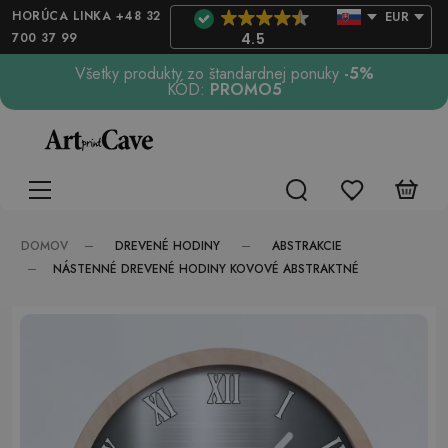
HORÚCA LINKA +48 32
EUR
700 37 99
4.5
Všetky produkty zo štandardnej ponuky
-5%
KÓD:
PROMO5
DREVENÉ HODINY
ABSTRAKCIE
DOMOV
NÁSTENNÉ DREVENÉ HODINY KOVOVÉ ABSTRAKTNÉ