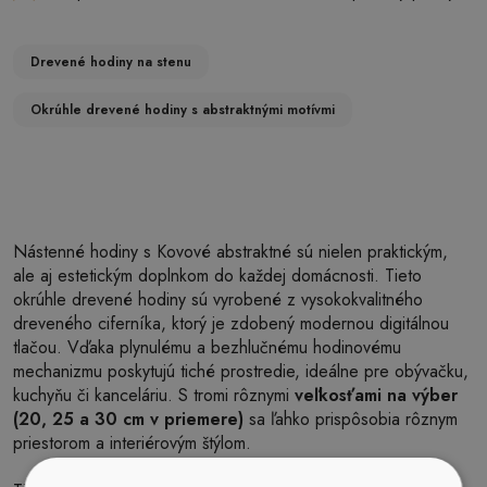
Drevené hodiny na stenu
Okrúhle drevené hodiny s abstraktnými motívmi
Nástenné hodiny s Kovové abstraktné sú nielen praktickým,
ale aj estetickým doplnkom do každej domácnosti. Tieto
okrúhle drevené hodiny sú vyrobené z vysokokvalitného
dreveného ciferníka, ktorý je zdobený modernou digitálnou
tlačou. Vďaka plynulému a bezhlučnému hodinovému
mechanizmu poskytujú tiché prostredie, ideálne pre obývačku,
kuchyňu či kanceláriu. S tromi rôznymi
veľkosťami na výber
(20, 25 a 30 cm v priemere)
sa ľahko prispôsobia rôznym
priestorom a interiérovým štýlom.