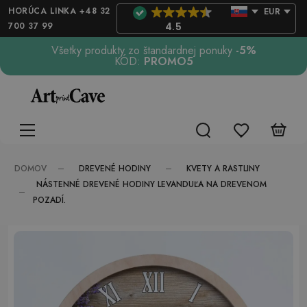
HORÚCA LINKA +48 32
EUR
700 37 99
4.5
Všetky produkty zo štandardnej ponuky
-5%
KÓD:
PROMO5
DREVENÉ HODINY
KVETY A RASTLINY
DOMOV
NÁSTENNÉ DREVENÉ HODINY LEVANDUĽA NA DREVENOM
POZADÍ.