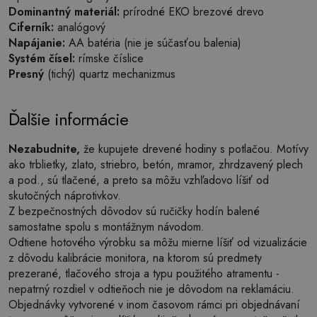
Dominantný materiál:
prírodné EKO brezové drevo
Ciferník:
analógový
Napájanie:
AA batéria (nie je súčasťou balenia)
Systém čísel:
rímske číslice
Presný
(tichý) quartz mechanizmus
Ďalšie informácie
Nezabudnite,
že kupujete drevené hodiny s potlačou. Motívy
ako trblietky, zlato, striebro, betón, mramor, zhrdzavený plech
a pod., sú tlačené, a preto sa môžu vzhľadovo líšiť od
skutočných náprotivkov.
Z bezpečnostných dôvodov sú ručičky hodín balené
samostatne spolu s montážnym návodom.
Odtiene hotového výrobku sa môžu mierne líšiť od vizualizácie
z dôvodu kalibrácie monitora, na ktorom sú predmety
prezerané, tlačového stroja a typu použitého atramentu -
nepatrný rozdiel v odtieňoch nie je dôvodom na reklamáciu.
Objednávky vytvorené v inom časovom rámci pri objednávaní