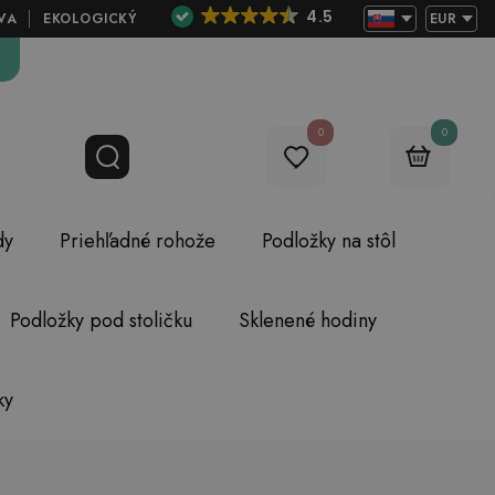
4.5
VA
EKOLOGICKÝ
EUR
0
0
dy
Priehľadné rohože
Podložky na stôl
Podložky pod stoličku
Sklenené hodiny
ky