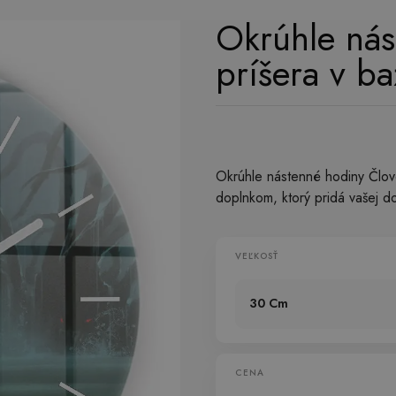
Okrúhle nás
príšera v ba
Okrúhle nástenné hodiny Člov
doplnkom, ktorý pridá vašej 
VEĽKOSŤ
30 Cm
CENA