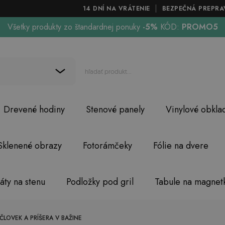
14 DNÍ NA VRÁTENIE
BEZPEČNÁ PREPRA
Všetky produkty zo štandardnej ponuky
-5%
KÓD:
PROMO5
Drevené hodiny
Stenové panely
Vinylové obkla
Sklenené obrazy
Fotorámčeky
Fólie na dvere
áty na stenu
Podložky pod gril
Tabule na magnet
LOVEK A PRÍŠERA V BAŽINE