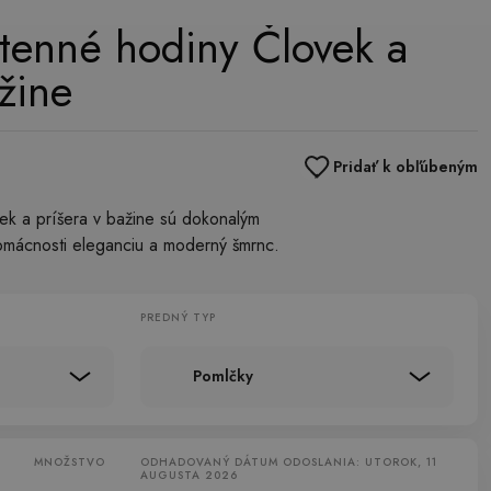
tenné hodiny Človek a
žine
Pridať k obľúbeným
ek a príšera v bažine sú dokonalým
domácnosti eleganciu a moderný šmrnc.
PREDNÝ TYP
Pomlčky
MNOŽSTVO
ODHADOVANÝ DÁTUM ODOSLANIA: UTOROK, 11
AUGUSTA 2026