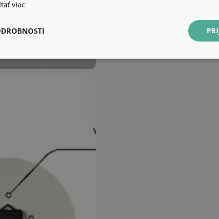
tať viac
ODROBNOSTI
PRI