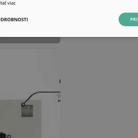
tať viac
ODROBNOSTI
PRI