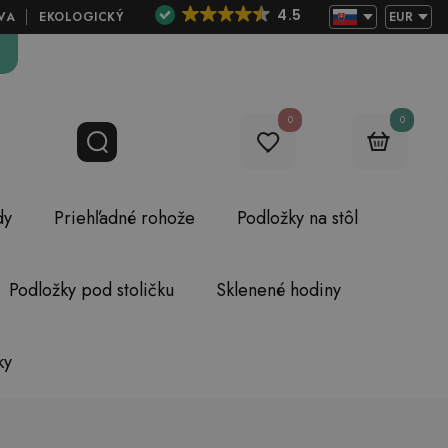
4.5
VA
EKOLOGICKÝ
EUR
0
0
dy
Priehľadné rohože
Podložky na stôl
Podložky pod stoličku
Sklenené hodiny
ky