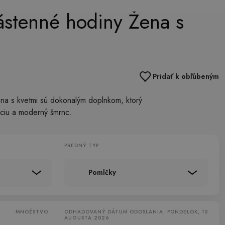
ástenné hodiny Žena s
Pridať k obľúbeným
na s kvetmi sú dokonalým doplnkom, ktorý
nciu a moderný šmrnc.
PREDNÝ TYP
Pomlčky
MNOŽSTVO
ODHADOVANÝ DÁTUM ODOSLANIA: PONDELOK, 10
AUGUSTA 2026