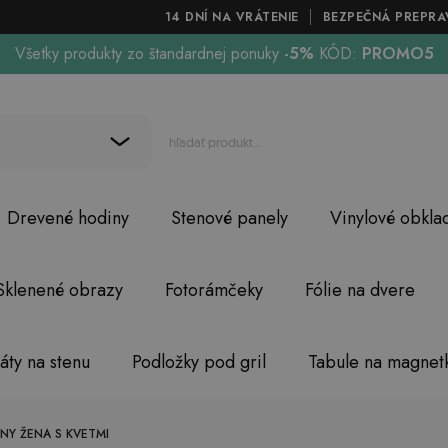
14 DNÍ NA VRÁTENIE
BEZPEČNÁ PREPRA
Všetky produkty zo štandardnej ponuky
-5%
KÓD:
PROMO5
Drevené hodiny
Stenové panely
Vinylové obkla
Sklenené obrazy
Fotorámčeky
Fólie na dvere
áty na stenu
Podložky pod gril
Tabule na magnet
Y ŽENA S KVETMI