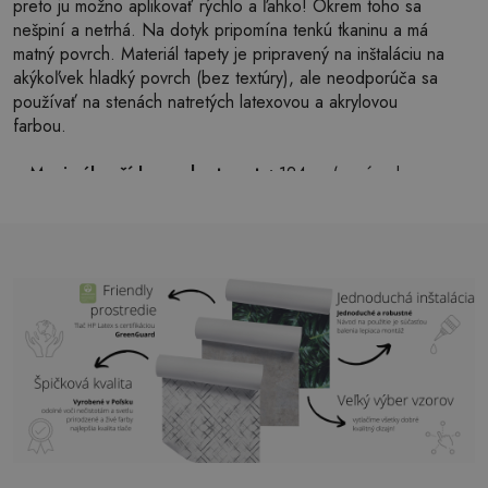
preto ju možno aplikovať rýchlo a ľahko! Okrem toho sa
nešpiní a netrhá. Na dotyk pripomína tenkú tkaninu a má
matný povrch. Materiál tapety je pripravený na inštaláciu na
akýkoľvek hladký povrch (bez textúry), ale neodporúča sa
používať na stenách natretých latexovou a akrylovou
farbou.
Maximálna šírka pruhu tapety:
124cm (v prípade
väčšej veľkosti ako je šírka pruhu, bude tlač pozostávať
z niekoľkých rovných hárkov)
Štruktúra:
saténová
Povrchová úprava:
ľahký mat
Lepidlo:
Nie je potrebné
Použitie:
Obývačka, spálňa, kancelárske priestory,
predsieň a mnoho ďalších