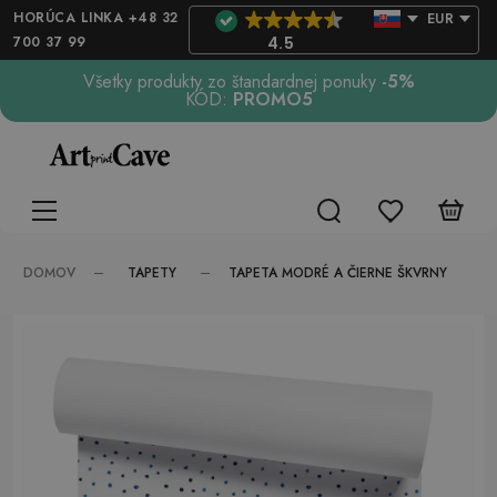
HORÚCA LINKA +48 32
EUR
700 37 99
4.5
Všetky produkty zo štandardnej ponuky
-5%
KÓD:
PROMO5
TAPETY
DOMOV
TAPETA MODRÉ A ČIERNE ŠKVRNY