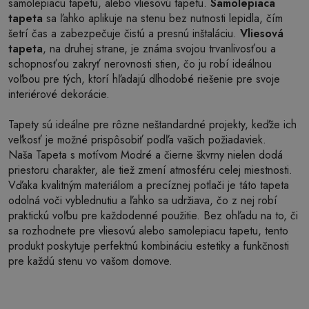
samolepiacu tapetu, alebo vliesovú tapetu.
Samolepiaca
tapeta
sa ľahko aplikuje na stenu bez nutnosti lepidla, čím
šetrí čas a zabezpečuje čistú a presnú inštaláciu.
Vliesová
tapeta
, na druhej strane, je známa svojou trvanlivosťou a
schopnosťou zakryť nerovnosti stien, čo ju robí ideálnou
voľbou pre tých, ktorí hľadajú dlhodobé riešenie pre svoje
interiérové dekorácie.
Tapety sú ideálne pre rôzne neštandardné projekty, keďže ich
veľkosť je možné prispôsobiť podľa vašich požiadaviek.
Naša Tapeta s motívom Modré a čierne škvrny nielen dodá
priestoru charakter, ale tiež zmení atmosféru celej miestnosti.
Vďaka kvalitným materiálom a precíznej potlači je táto tapeta
odolná voči vyblednutiu a ľahko sa udržiava, čo z nej robí
praktickú voľbu pre každodenné použitie. Bez ohľadu na to, či
sa rozhodnete pre vliesovú alebo samolepiacu tapetu, tento
produkt poskytuje perfektnú kombináciu estetiky a funkčnosti
pre každú stenu vo vašom domove.