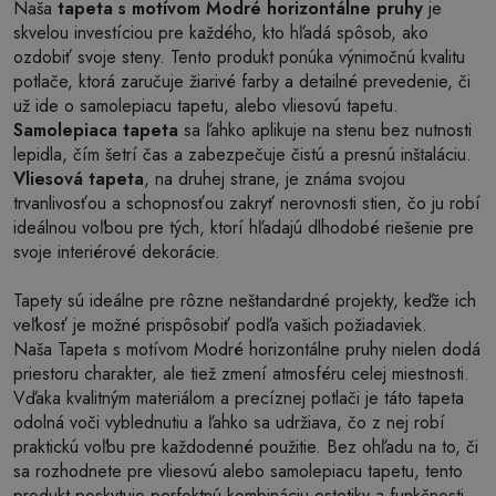
Naša
tapeta s motívom Modré horizontálne pruhy
je
skvelou investíciou pre každého, kto hľadá spôsob, ako
ozdobiť svoje steny. Tento produkt ponúka výnimočnú kvalitu
potlače, ktorá zaručuje žiarivé farby a detailné prevedenie, či
už ide o samolepiacu tapetu, alebo vliesovú tapetu.
Samolepiaca tapeta
sa ľahko aplikuje na stenu bez nutnosti
lepidla, čím šetrí čas a zabezpečuje čistú a presnú inštaláciu.
Vliesová tapeta
, na druhej strane, je známa svojou
trvanlivosťou a schopnosťou zakryť nerovnosti stien, čo ju robí
ideálnou voľbou pre tých, ktorí hľadajú dlhodobé riešenie pre
svoje interiérové dekorácie.
Tapety sú ideálne pre rôzne neštandardné projekty, keďže ich
veľkosť je možné prispôsobiť podľa vašich požiadaviek.
Naša Tapeta s motívom Modré horizontálne pruhy nielen dodá
priestoru charakter, ale tiež zmení atmosféru celej miestnosti.
Vďaka kvalitným materiálom a precíznej potlači je táto tapeta
odolná voči vyblednutiu a ľahko sa udržiava, čo z nej robí
praktickú voľbu pre každodenné použitie. Bez ohľadu na to, či
sa rozhodnete pre vliesovú alebo samolepiacu tapetu, tento
produkt poskytuje perfektnú kombináciu estetiky a funkčnosti