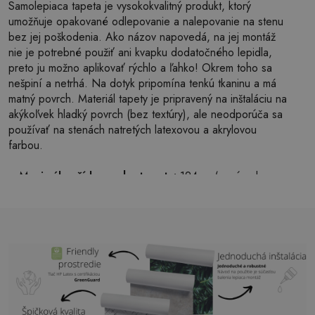
Samolepiaca tapeta je vysokokvalitný produkt, ktorý
umožňuje opakované odlepovanie a nalepovanie na stenu
bez jej poškodenia. Ako názov napovedá, na jej montáž
nie je potrebné použiť ani kvapku dodatočného lepidla,
preto ju možno aplikovať rýchlo a ľahko! Okrem toho sa
nešpiní a netrhá. Na dotyk pripomína tenkú tkaninu a má
matný povrch. Materiál tapety je pripravený na inštaláciu na
akýkoľvek hladký povrch (bez textúry), ale neodporúča sa
používať na stenách natretých latexovou a akrylovou
farbou.
Maximálna šírka pruhu tapety:
124cm (v prípade
väčšej veľkosti ako je šírka pruhu, bude tlač pozostávať
z niekoľkých rovných hárkov)
Štruktúra:
saténová
Povrchová úprava:
ľahký mat
Lepidlo:
Nie je potrebné
Použitie:
Obývačka, spálňa, kancelárske priestory,
predsieň a mnoho ďalších