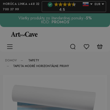
HORÚCA LINKA +48 32
EUR
700 37 99
4.5
Všetky produkty zo štandardnej ponuky
-5%
KÓD:
PROMO5
TAPETY
DOMOV
TAPETA MODRÉ HORIZONTÁLNE PRUHY