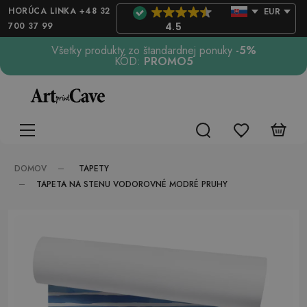
HORÚCA LINKA +48 32
EUR
700 37 99
4.5
Všetky produkty zo štandardnej ponuky
-5%
KÓD:
PROMO5
TAPETY
DOMOV
TAPETA NA STENU VODOROVNÉ MODRÉ PRUHY