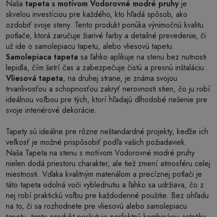
Naša
tapeta s motívom Vodorovné modré pruhy
je
skvelou investíciou pre každého, kto hľadá spôsob, ako
ozdobiť svoje steny. Tento produkt ponúka výnimočnú kvalitu
potlače, ktorá zaručuje žiarivé farby a detailné prevedenie, či
už ide o samolepiacu tapetu, alebo vliesovú tapetu.
Samolepiaca tapeta
sa ľahko aplikuje na stenu bez nutnosti
lepidla, čím šetrí čas a zabezpečuje čistú a presnú inštaláciu.
Vliesová tapeta
, na druhej strane, je známa svojou
trvanlivosťou a schopnosťou zakryť nerovnosti stien, čo ju robí
ideálnou voľbou pre tých, ktorí hľadajú dlhodobé riešenie pre
svoje interiérové dekorácie.
Tapety sú ideálne pre rôzne neštandardné projekty, keďže ich
veľkosť je možné prispôsobiť podľa vašich požiadaviek.
Naša Tapeta na stenu s motívom Vodorovné modré pruhy
nielen dodá priestoru charakter, ale tiež zmení atmosféru celej
miestnosti. Vďaka kvalitným materiálom a precíznej potlači je
táto tapeta odolná voči vyblednutiu a ľahko sa udržiava, čo z
nej robí praktickú voľbu pre každodenné použitie. Bez ohľadu
na to, či sa rozhodnete pre vliesovú alebo samolepiacu
tapetu, tento produkt poskytuje perfektnú kombináciu estetiky