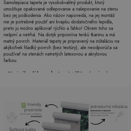
Samolepiaca tapeta je vysokokvalitný produkt, ktorý
umožňuje opakované odlepovanie a nalepovanie na stenu
bez jej poškodenia. Ako názov napovedá, na jej montáž
nie je potrebné použiť ani kvapku dodatočného lepidla,
preto ju možno aplikovať rýchlo a ľahko! Okrem toho sa
nešpiní a netrhá. Na dotyk pripomína tenkú tkaninu a má
matný povrch. Materiál tapety je pripravený na inštaláciu na
akýkoľvek hladký povrch (bez textúry), ale neodporúča sa
používať na stenách natretých latexovou a akrylovou
farbou.
Maximálna šírka pruhu tapety:
124cm (v prípade
väčšej veľkosti ako je šírka pruhu, bude tlač pozostávať
z niekoľkých rovných hárkov)
Štruktúra:
saténová
Povrchová úprava:
ľahký mat
Lepidlo:
Nie je potrebné
Použitie:
Obývačka, spálňa, kancelárske priestory,
predsieň a mnoho ďalších