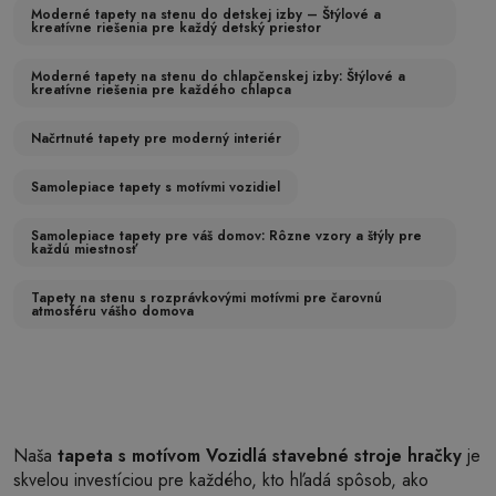
Moderné tapety na stenu do detskej izby – Štýlové a
kreatívne riešenia pre každý detský priestor
Moderné tapety na stenu do chlapčenskej izby: Štýlové a
kreatívne riešenia pre každého chlapca
Načrtnuté tapety pre moderný interiér
Samolepiace tapety s motívmi vozidiel
Samolepiace tapety pre váš domov: Rôzne vzory a štýly pre
každú miestnosť
Tapety na stenu s rozprávkovými motívmi pre čarovnú
atmosféru vášho domova
Naša
tapeta s motívom Vozidlá stavebné stroje hračky
je
skvelou investíciou pre každého, kto hľadá spôsob, ako