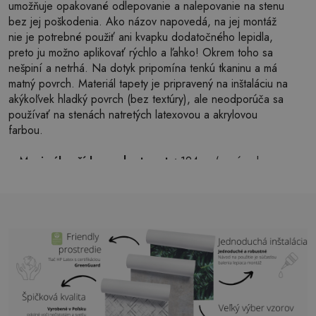
umožňuje opakované odlepovanie a nalepovanie na stenu
bez jej poškodenia. Ako názov napovedá, na jej montáž
nie je potrebné použiť ani kvapku dodatočného lepidla,
preto ju možno aplikovať rýchlo a ľahko! Okrem toho sa
nešpiní a netrhá. Na dotyk pripomína tenkú tkaninu a má
matný povrch. Materiál tapety je pripravený na inštaláciu na
akýkoľvek hladký povrch (bez textúry), ale neodporúča sa
používať na stenách natretých latexovou a akrylovou
farbou.
Maximálna šírka pruhu tapety:
124cm (v prípade
väčšej veľkosti ako je šírka pruhu, bude tlač pozostávať
z niekoľkých rovných hárkov)
Štruktúra:
saténová
Povrchová úprava:
ľahký mat
Lepidlo:
Nie je potrebné
Použitie:
Obývačka, spálňa, kancelárske priestory,
predsieň a mnoho ďalších