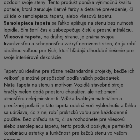
ozdobiť svoje steny. Tento produkt ponúka výnimočnú kvalitu
potlače, ktorá zaručuje žiarivé farby a detailné prevedenie, či
už ide o samolepiacu tapetu, alebo vliesovú tapetu.
Samolepiaca tapeta
sa ľahko aplikuje na stenu bez nutnosti
lepidla, čím šetrí čas a zabezpečuje čistú a presnú inštaláciu.
Vliesová tapeta
, na druhej strane, je známa svojou
trvanlivosťou a schopnosťou zakryť nerovnosti stien, čo ju robí
ideálnou voľbou pre tých, ktorí hľadajú dlhodobé riešenie pre
svoje interiérové dekorácie.
Tapety sú ideálne pre rôzne neštandardné projekty, keďže ich
veľkosť je možné prispôsobiť podľa vašich požiadaviek.
Naša Tapeta na stenu s motívom Vozidlá stavebné stroje
hračky nielen dodá priestoru charakter, ale tiež zmení
atmosféru celej miestnosti. Vďaka kvalitným materiálom a
precíznej potlači je táto tapeta odolná voči vyblednutiu a ľahko
sa udržiava, čo z nej robí praktickú voľbu pre každodenné
použitie. Bez ohľadu na to, či sa rozhodnete pre vliesovú
alebo samolepiacu tapetu, tento produkt poskytuje perfektnú
kombináciu estetiky a funkčnosti pre každú stenu vo vašom
domove.