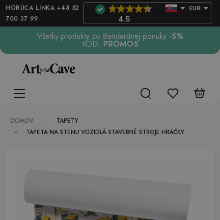
HORÚCA LINKA +48 32
EUR
700 37 99
4.5
Všetky produkty zo štandardnej ponuky
-5%
KÓD:
PROMO5
TAPETY
DOMOV
TAPETA NA STENU VOZIDLÁ STAVEBNÉ STROJE HRAČKY