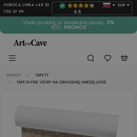
HORÚCA LINKA +48 32
EUR
700 37 99
4.5
Všetky produkty zo štandardnej ponuky
-5%
KÓD:
PROMO5
TAPETY
DOMOV
TAPETA PSIE VZORY NA OBNOSENEJ HNEDEJ LÁTKE