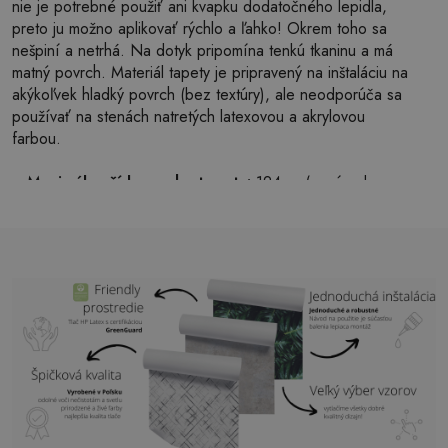
nie je potrebné použiť ani kvapku dodatočného lepidla,
preto ju možno aplikovať rýchlo a ľahko! Okrem toho sa
nešpiní a netrhá. Na dotyk pripomína tenkú tkaninu a má
matný povrch. Materiál tapety je pripravený na inštaláciu na
akýkoľvek hladký povrch (bez textúry), ale neodporúča sa
používať na stenách natretých latexovou a akrylovou
farbou.
Maximálna šírka pruhu tapety:
124cm (v prípade
väčšej veľkosti ako je šírka pruhu, bude tlač pozostávať
z niekoľkých rovných hárkov)
Štruktúra:
saténová
Povrchová úprava:
ľahký mat
Lepidlo:
Nie je potrebné
Použitie:
Obývačka, spálňa, kancelárske priestory,
predsieň a mnoho ďalších