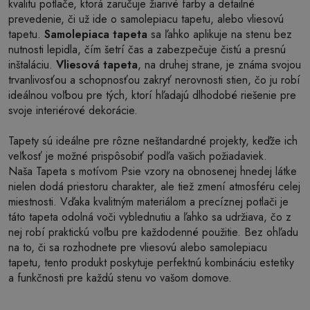
kvalitu potlače, ktorá zaručuje žiarivé farby a detailné
prevedenie, či už ide o samolepiacu tapetu, alebo vliesovú
tapetu.
Samolepiaca tapeta
sa ľahko aplikuje na stenu bez
nutnosti lepidla, čím šetrí čas a zabezpečuje čistú a presnú
inštaláciu.
Vliesová tapeta
, na druhej strane, je známa svojou
trvanlivosťou a schopnosťou zakryť nerovnosti stien, čo ju robí
ideálnou voľbou pre tých, ktorí hľadajú dlhodobé riešenie pre
svoje interiérové dekorácie.
Tapety sú ideálne pre rôzne neštandardné projekty, keďže ich
veľkosť je možné prispôsobiť podľa vašich požiadaviek.
Naša Tapeta s motívom Psie vzory na obnosenej hnedej látke
nielen dodá priestoru charakter, ale tiež zmení atmosféru celej
miestnosti. Vďaka kvalitným materiálom a precíznej potlači je
táto tapeta odolná voči vyblednutiu a ľahko sa udržiava, čo z
nej robí praktickú voľbu pre každodenné použitie. Bez ohľadu
na to, či sa rozhodnete pre vliesovú alebo samolepiacu
tapetu, tento produkt poskytuje perfektnú kombináciu estetiky
a funkčnosti pre každú stenu vo vašom domove.