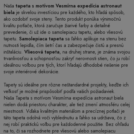
Naša
tapeta s motívom Vesmírna expedícia astronaut
biela
je skvelou investíciou pre každého, kto hľadá spôsob,
ako ozdobiť svoje steny. Tento produkt ponúka výnimočnú
kvalitu potlače, ktorá zaručuje žiarivé farby a detailné
prevedenie, či už ide o samolepiacu tapetu, alebo vliesovú
tapetu.
Samolepiaca tapeta
sa ľahko aplikuje na stenu bez
nutnosti lepidla, čím šetrí čas a zabezpečuje čistú a presnú
inštaláciu.
Vliesová tapeta
, na druhej strane, je známa svojou
trvanlivosťou a schopnosťou zakryť nerovnosti stien, čo ju robí
ideálnou voľbou pre tých, ktorí hľadajú dlhodobé riešenie pre
svoje interiérové dekorácie.
Tapety sú ideálne pre rôzne neštandardné projekty, keďže ich
veľkosť je možné prispôsobiť podľa vašich požiadaviek.
Naša Tapeta s motívom Vesmírna expedícia astronaut biela
nielen dodá priestoru charakter, ale tiež zmení atmosféru celej
miestnosti. Vďaka kvalitným materiálom a precíznej potlači je
táto tapeta odolná voči vyblednutiu a ľahko sa udržiava, čo z
nej robí praktickú voľbu pre každodenné použitie. Bez ohľadu
na to, či sa rozhodnete pre vliesovú alebo samolepiacu