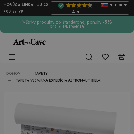
HORÚCA LINKA +48 32
EUR
700 37 99
4.5
Všetky produkty zo štandardnej ponuky
-5%
KÓD:
PROMO5
TAPETY
DOMOV
TAPETA VESMÍRNA EXPEDÍCIA ASTRONAUT BIELA