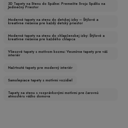
3D Tapety na Stenu do Spálne: Premeňte Svoju Spálňu na
Jedinečný Priestor
Moderné tapety na stenu do detskej izby – Štýlové a
kreatívne riešenia pre každý detský priestor
Moderné tapety na stenu do chlapčenskej izby: Štýlové a
kreatívne riešenia pre každého chlapca
Vliesové tapety s motívom kozmu: Vesmírne tapety pre váš
interiér
Načrtnuté tapety pre moderný interiér
Samolepiace tapety s motívmi vozidiel
Tapety na stenu s rozprávkovými motívmi pre čarovnú
atmosféru vášho domova