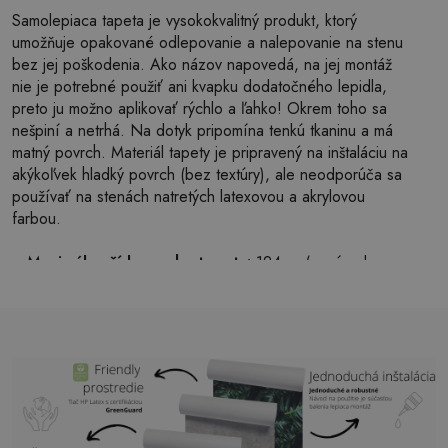
Samolepiaca tapeta je vysokokvalitný produkt, ktorý
umožňuje opakované odlepovanie a nalepovanie na stenu
bez jej poškodenia. Ako názov napovedá, na jej montáž
nie je potrebné použiť ani kvapku dodatočného lepidla,
preto ju možno aplikovať rýchlo a ľahko! Okrem toho sa
nešpiní a netrhá. Na dotyk pripomína tenkú tkaninu a má
matný povrch. Materiál tapety je pripravený na inštaláciu na
akýkoľvek hladký povrch (bez textúry), ale neodporúča sa
používať na stenách natretých latexovou a akrylovou
farbou.
Maximálna šírka pruhu tapety:
124cm (v prípade
väčšej veľkosti ako je šírka pruhu, bude tlač pozostávať
z niekoľkých rovných hárkov)
Štruktúra:
saténová
Povrchová úprava:
ľahký mat
Lepidlo:
Nie je potrebné
Použitie:
Obývačka, spálňa, kancelárske priestory,
predsieň a mnoho ďalších