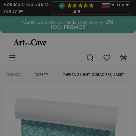
HORÚCA LINKA +48 32
EUR
700 37 99
4.5
Všetky produkty zo štandardnej ponuky
-5%
KÓD:
PROMO5
TAPETY
DOMOV
TAPETA ZELENÝ ODRAZ PSEJ LABKY