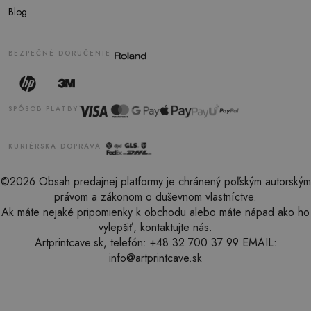
Blog
BEZPEČNÉ DORUČENIE
SPÔSOB PLATBY
KURIÉRSKA DOPRAVA
©2026 Obsah predajnej platformy je chránený poľským autorským
právom a zákonom o duševnom vlastníctve.
Ak máte nejaké pripomienky k obchodu alebo máte nápad ako ho
vylepšiť, kontaktujte nás.
Artprintcave.sk, telefón: +48 32 700 37 99 EMAIL:
info@artprintcave.sk