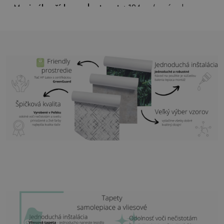
Maximálna šírka pruhu tapety:
124cm (v prípade
väčšej veľkosti ako je šírka pruhu, bude tlač pozostávať
z niekoľkých rovných hárkov)
Štruktúra:
saténová
Povrchová úprava:
ľahký mat
Lepidlo:
Nie je potrebné
Použitie:
Obývačka, spálňa, kancelárske priestory,
predsieň a mnoho ďalších