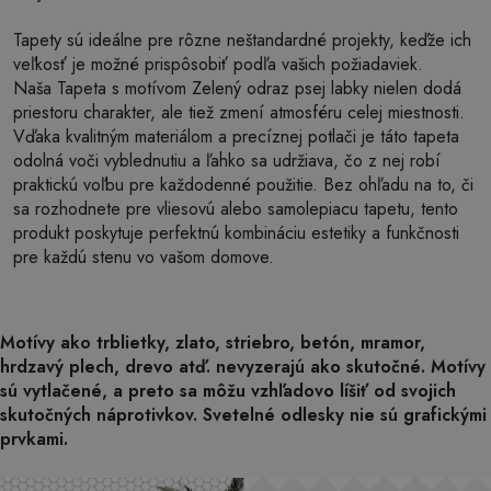
Tapety sú ideálne pre rôzne neštandardné projekty, keďže ich
veľkosť je možné prispôsobiť podľa vašich požiadaviek.
Naša Tapeta s motívom Zelený odraz psej labky nielen dodá
priestoru charakter, ale tiež zmení atmosféru celej miestnosti.
Vďaka kvalitným materiálom a precíznej potlači je táto tapeta
odolná voči vyblednutiu a ľahko sa udržiava, čo z nej robí
praktickú voľbu pre každodenné použitie. Bez ohľadu na to, či
sa rozhodnete pre vliesovú alebo samolepiacu tapetu, tento
produkt poskytuje perfektnú kombináciu estetiky a funkčnosti
pre každú stenu vo vašom domove.
Motívy ako trblietky, zlato, striebro, betón, mramor,
hrdzavý plech, drevo atď. nevyzerajú ako skutočné. Motívy
sú vytlačené, a preto sa môžu vzhľadovo líšiť od svojich
skutočných náprotivkov. Svetelné odlesky nie sú grafickými
prvkami.