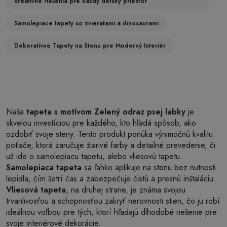
kreatívne riešenia pre každý detský priestor
Samolepiace tapety so zvieratami a dinosaurami
Dekoratívne Tapety na Stenu pre Moderný Interiér
Naša
tapeta s motívom Zelený odraz psej labky
je
skvelou investíciou pre každého, kto hľadá spôsob, ako
ozdobiť svoje steny. Tento produkt ponúka výnimočnú kvalitu
potlače, ktorá zaručuje žiarivé farby a detailné prevedenie, či
už ide o samolepiacu tapetu, alebo vliesovú tapetu.
Samolepiaca tapeta
sa ľahko aplikuje na stenu bez nutnosti
lepidla, čím šetrí čas a zabezpečuje čistú a presnú inštaláciu.
Vliesová tapeta
, na druhej strane, je známa svojou
trvanlivosťou a schopnosťou zakryť nerovnosti stien, čo ju robí
ideálnou voľbou pre tých, ktorí hľadajú dlhodobé riešenie pre
svoje interiérové dekorácie.