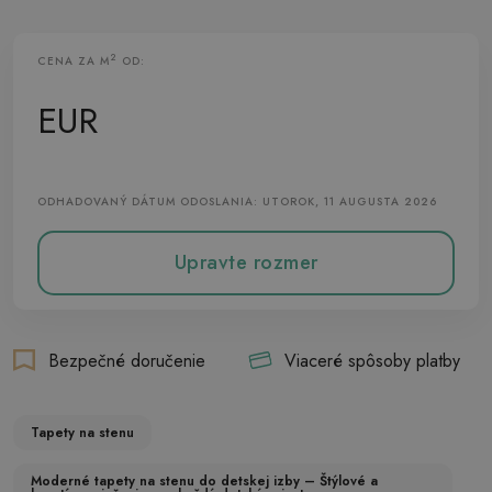
2
CENA ZA M
OD:
Vliesová Tapeta
EUR
ODHADOVANÝ DÁTUM ODOSLANIA: UTOROK, 11 AUGUSTA 2026
Upravte rozmer
Bezpečné doručenie
Viaceré spôsoby platby
Tapety na stenu
Moderné tapety na stenu do detskej izby – Štýlové a