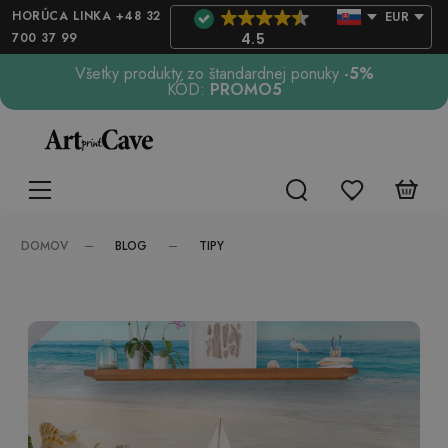
HORÚCA LINKA +48 32
EUR
700 37 99
4.5
Všetky produkty zo štandardnej ponuky
-5%
KÓD:
PROMO5
BLOG
TIPY
DOMOV