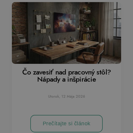
Čo zavesiť nad pracovný stôl?
Nápady a inšpirácie
Utorok, 12 Mája 2026
Prečítajte si článok