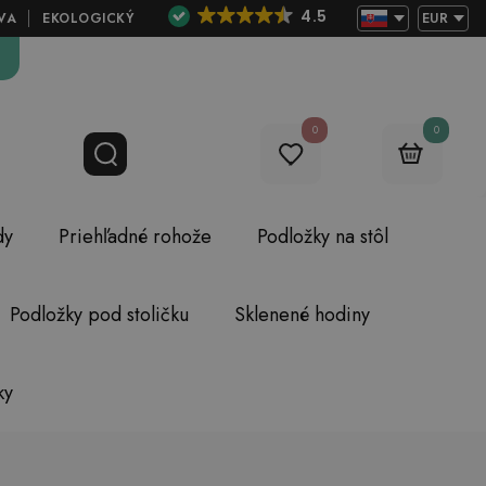
4.5
VA
EKOLOGICKÝ
EUR
0
0
dy
Priehľadné rohože
Podložky na stôl
Podložky pod stoličku
Sklenené hodiny
ky