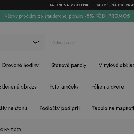
14 DNÍ NA VRÁTENIE
BEZPEČNÁ PREPRA
Všetky produkty zo štandardnej ponuky
-5%
KÓD:
PROMO5
Drevené hodiny
Stenové panely
Vinylové obkla
Sklenené obrazy
Fotorámčeky
Fólie na dvere
áty na stenu
Podložky pod gril
Tabule na magnet
DINY TIGER