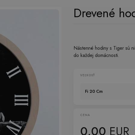
Drevené hod
Nástenné hodiny s Tiger sú ni
do každej domácnosti.
VEĽKOSŤ
Fi 20 Cm
CENA
0.00
EUR