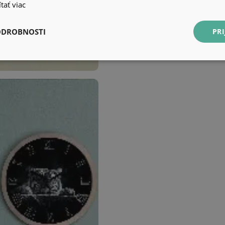
tať viac
ODROBNOSTI
PRI