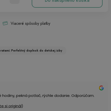
Do nákupného košíka
Viaceré spôsoby platby
ratami: Perfektný doplnok do detskej izby
é hodiny, pekná potlač, rýchle dodanie. Odporúčam.
te si originál
)