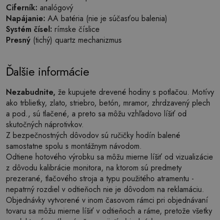
Ciferník:
analógový
Napájanie:
AA batéria (nie je súčasťou balenia)
Systém čísel:
rímske číslice
Presný
(tichý) quartz mechanizmus
Ďalšie informácie
Nezabudnite,
že kupujete drevené hodiny s potlačou. Motívy
ako trblietky, zlato, striebro, betón, mramor, zhrdzavený plech
a pod., sú tlačené, a preto sa môžu vzhľadovo líšiť od
skutočných náprotivkov.
Z bezpečnostných dôvodov sú ručičky hodín balené
samostatne spolu s montážnym návodom.
Odtiene hotového výrobku sa môžu mierne líšiť od vizualizácie
z dôvodu kalibrácie monitora, na ktorom sú predmety
prezerané, tlačového stroja a typu použitého atramentu -
nepatrný rozdiel v odtieňoch nie je dôvodom na reklamáciu.
Objednávky vytvorené v inom časovom rámci pri objednávaní
tovaru sa môžu mierne líšiť v odtieňoch a ráme, pretože všetky