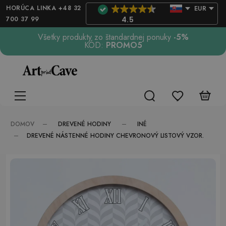
HORÚCA LINKA +48 32
EUR
700 37 99
4.5
Všetky produkty zo štandardnej ponuky
-5%
KÓD:
PROMO5
DREVENÉ HODINY
INÉ
DOMOV
DREVENÉ NÁSTENNÉ HODINY CHEVRONOVÝ LISTOVÝ VZOR.