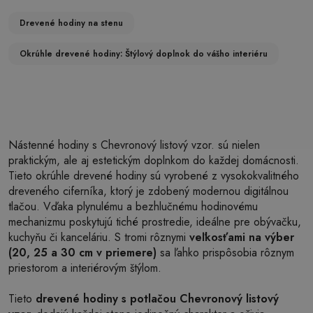
Drevené hodiny na stenu
Okrúhle drevené hodiny: Štýlový doplnok do vášho interiéru
Nástenné hodiny s Chevronový listový vzor. sú nielen
praktickým, ale aj estetickým doplnkom do každej domácnosti.
Tieto okrúhle drevené hodiny sú vyrobené z vysokokvalitného
dreveného ciferníka, ktorý je zdobený modernou digitálnou
tlačou. Vďaka plynulému a bezhlučnému hodinovému
mechanizmu poskytujú tiché prostredie, ideálne pre obývačku,
kuchyňu či kanceláriu. S tromi rôznymi
veľkosťami na výber
(20, 25 a 30 cm v priemere)
sa ľahko prispôsobia rôznym
priestorom a interiérovým štýlom.
Tieto
drevené hodiny s potlačou Chevronový listový