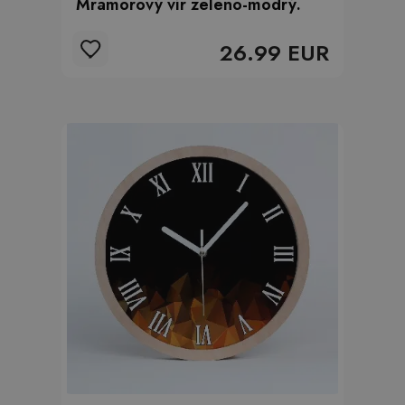
Mramorový vír zeleno-modrý.
26.99 EUR