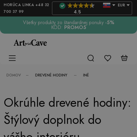
HORÚCA LINKA +48 32
EUR
700 37 99
4.5
Všetky produkty zo štandardnej ponuky
-5%
KÓD:
PROMO5
DREVENÉ HODINY
INÉ
DOMOV
Okrúhle drevené hodiny:
Štýlový doplnok do
vášho interiéru