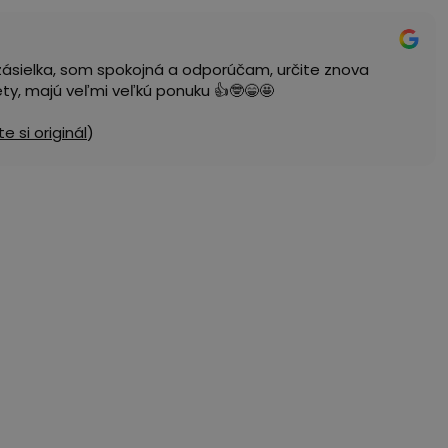
zásielka, som spokojná a odporúčam, určite znova
ty, majú veľmi veľkú ponuku 👍🤓😁🤩
te si originál
)