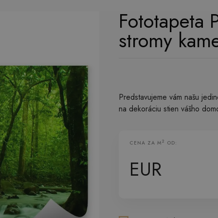
Fototapeta P
stromy kam
Predstavujeme vám našu jedine
na dekoráciu stien vášho domo
2
CENA ZA M
OD:
Vliesová Fototapeta
EUR