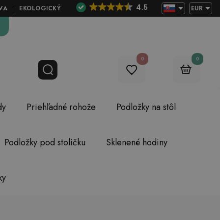
4.5
VA
EKOLOGICKÝ
EUR
0
0
dy
Priehľadné rohože
Podložky na stôl
Podložky pod stoličku
Sklenené hodiny
ky