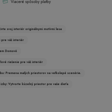
Viaceré spôsoby platby
vte svoj interiér originálnymi motívmi lesa
 pre váš interiér
ašem Domově
lové riešenie pre váš interiér
zbu: Premena malých priestorov na veľkolepé scenérie.
izby: Vytvorte kúzelný priestor pre vaše dieťa