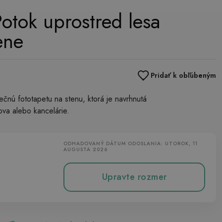
otok uprostred lesa
ene
Pridať k obľúbeným
čnú fototapetu na stenu, ktorá je navrhnutá
va alebo kancelárie.
ODHADOVANÝ DÁTUM ODOSLANIA: UTOROK, 11
AUGUSTA 2026
Upravte rozmer