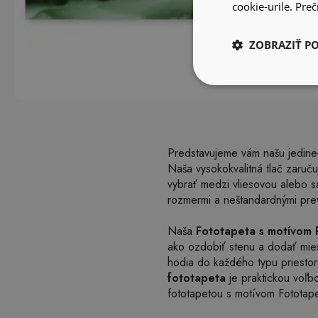
cookie-urile.
Prečí
ZOBRAZIŤ P
Predstavujeme vám našu jedineč
Naša vysokokvalitná tlač zaruč
vybrať medzi vliesovou alebo sa
rozmermi a neštandardnými prev
Naša
Fototapeta s motívom 
ako ozdobiť stenu a dodať miest
hodia do každého typu priesto
fototapeta
je praktickou voľb
fototapetou s motívom Fototape