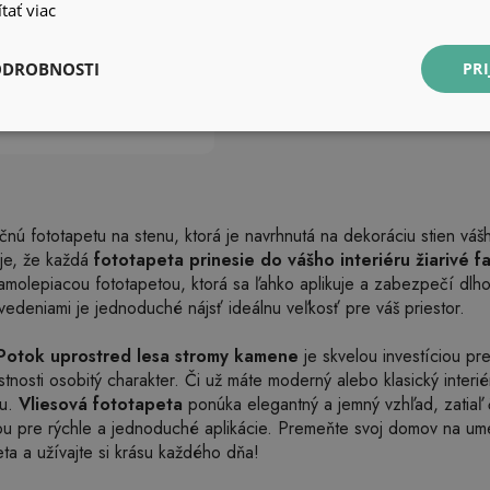
tať viac
ODROBNOSTI
PRI
nú fototapetu na stenu, ktorá je navrhnutá na dekoráciu stien vá
uje, že každá
fototapeta prinesie do vášho interiéru žiarivé fa
molepiacou fototapetou, ktorá sa ľahko aplikuje a zabezpečí dlhot
edeniami je jednoduché nájsť ideálnu veľkosť pre váš priestor.
Potok uprostred lesa stromy kamene
je skvelou investíciou pr
nosti osobitý charakter. Či už máte moderný alebo klasický interié
ru.
Vliesová fototapeta
ponúka elegantný a jemný vzhľad, zatiaľ
ou pre rýchle a jednoduché aplikácie. Premeňte svoj domov na um
ta a užívajte si krásu každého dňa!