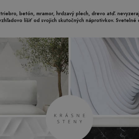
 striebro, betón, mramor, hrdzavý plech, drevo atď. nevyzer
zhľadovo líšiť od svojich skutočných náprotivkov. Svetelné 