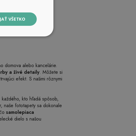
JAŤ VŠETKO
šho domova alebo kancelárie.
rby a živé detaily
. Môžete si
rvajúci efekt. S našimi rôznymi
e každého, kto hľadá spôsob,
r, naše fototapety sa dokonale
 čo
samolepiaca
elecké dielo s našou