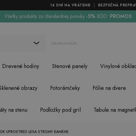
14 DNÍ NA VRÁTENIE
BEZPEČNÁ PREPRA
Všetky produkty zo štandardnej ponuky
-5%
KÓD:
PROMO5
Drevené hodiny
Stenové panely
Vinylové obkla
Sklenené obrazy
Fotorámčeky
Fólie na dvere
áty na stenu
Podložky pod gril
Tabule na magnet
OK UPROSTRED LESA STROMY KAMENE