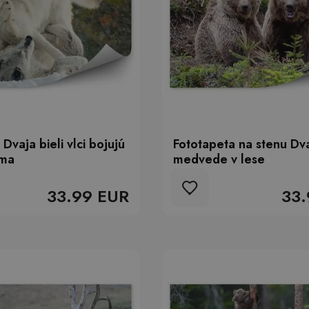
Dvaja bieli vlci bojujú
Fototapeta na stenu Dv
ima
medvede v lese
33.99 EUR
33.