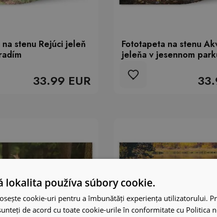
 na stenu Rejúci jeleň
Fototapeta na stenu Ak
radím
jeleňa v jesennom park
33.99 EUR
33.
 lokalita používa súbory cookie.
osește cookie-uri pentru a îmbunătăți experiența utilizatorului. Pri
unteți de acord cu toate cookie-urile în conformitate cu Politica 