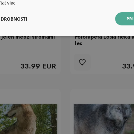
tať viac
ODROBNOSTI
PRI
 Jeleň medzi stromami
Fototapeta Losia rieka 
les
33.99 EUR
33.