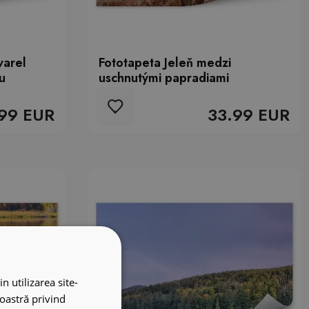
varel
Fototapeta Jeleň medzi
u
uschnutými papradiami
99 EUR
33.99 EUR
n utilizarea site-
noastră privind