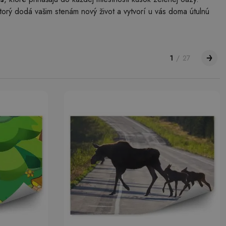
ktorý dodá vašim stenám nový život a vytvorí u vás doma útulnú
1
/
27