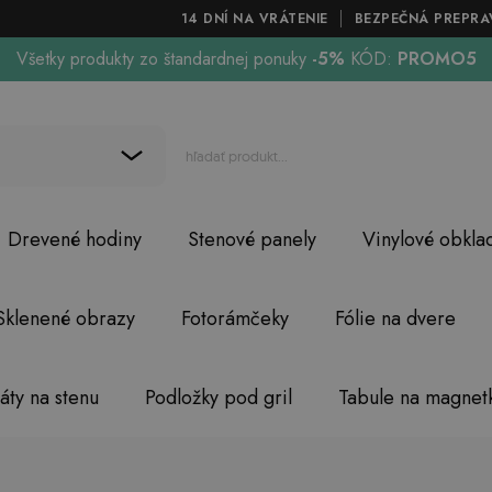
14 DNÍ NA VRÁTENIE
BEZPEČNÁ PREPRA
Všetky produkty zo štandardnej ponuky
-5%
KÓD:
PROMO5
Drevené hodiny
Stenové panely
Vinylové obkla
Sklenené obrazy
Fotorámčeky
Fólie na dvere
áty na stenu
Podložky pod gril
Tabule na magnet