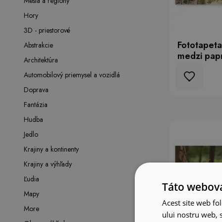
Mestá a regióny
Hory
3D - priestorové
Fototapeta
Abstrakcie
medzi pap
Architektúra
Automobilový priemysel a vozidlá
Doprava
Fantázia
Hudba
Jedlo
Krajiny a kontinenty
Krajiny a výhľady
Ľudia
Táto webová
Mapy
Acest site web fol
More
ului nostru web, s