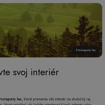
Fototapety las
te svoj interiér
ototapety las
, ktoré premenia váš interiér na skutočný raj.
as
, ktoré prinášajú do každej miestnosti kúsok zelenej oázy.