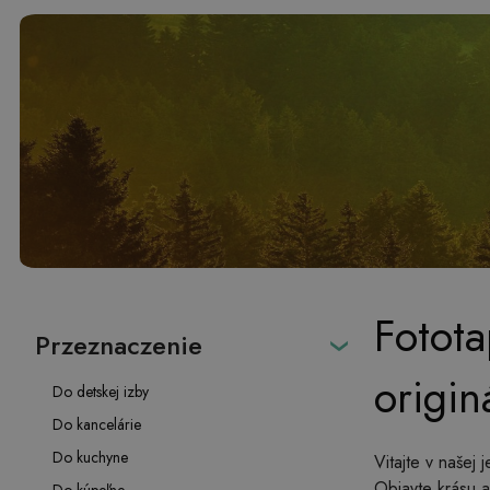
Fotota
Przeznaczenie
origin
Do detskej izby
Do kancelárie
Do kuchyne
Vitajte v našej 
Objavte krásu 