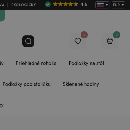
4.5
VA
EKOLOGICKÝ
EUR
0
0
dy
Priehľadné rohože
Podložky na stôl
Podložky pod stoličku
Sklenené hodiny
ky