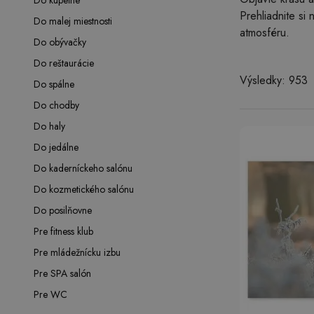
Do kúpeľne
Prehliadnite si
Do malej miestnosti
atmosféru.
Do obývačky
Do reštaurácie
Výsledky: 953
Do spálne
Do chodby
Do haly
Do jedálne
Do kaderníckeho salónu
Do kozmetického salónu
Do posilňovne
Pre fitness klub
Pre mládežnícku izbu
Pre SPA salón
Pre WC