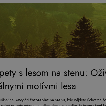
pety s lesom na stenu: Oživ
álnymi motívmi lesa
jedinečnej kategórii
fototapiet na stenu
, kde nájdete úchvatné
f
a pokoj prírody priamo vo vašom domove s našimi
fototapetami l