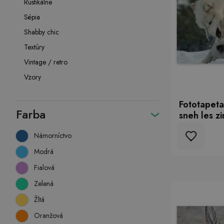
Rustikálne
Sépia
Shabby chic
Textúry
Vintage / retro
Vzory
Fototapeta 
Farba
sneh les z
Námorníctvo
Modrá
Fialová
Zelená
Žltá
Oranžová