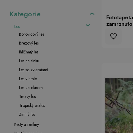
Kategorie
Fototapeta
zamrznuto
Les
Borovicový les
Brezový les
Ihličnatý les
Les na slnku
Les so zvieratami
Les v hmle
Les za oknom
Tmavý les
Tropický prales
Zimný les
Kvety a rastliny