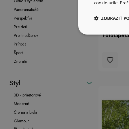
Okno s výhľadom
cookie-urile.
Prečí
Panoramatické
Perspektíva
ZOBRAZIŤ P
Pre deti
Fototapeta
Pre tínedžerov
Príroda
Šport
Zvieratá
Styl
3D - priestorové
Moderné
Čierna a biela
Glamour