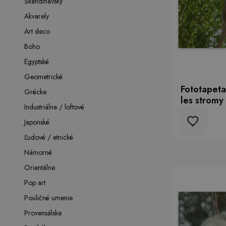
Škandinávsky
Akvarely
Art deco
Boho
Egyptské
Geometrické
Fototapeta
Grécke
les stromy
Industriálne / loftové
Japonské
Ľudové / etnické
Námorné
Orientálne
Pop art
Pouličné umenie
Provensálske