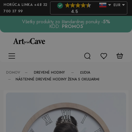
HORÚCA LINKA +48 32
EUR
700 37 99
4.5
Všetky produkty zo štandardnej ponuky
-5%
KÓD:
PROMO5
DREVENÉ HODINY
ĽUDIA
DOMOV
NÁSTENNÉ DREVENÉ HODINY ŽENA S OKULIARMI