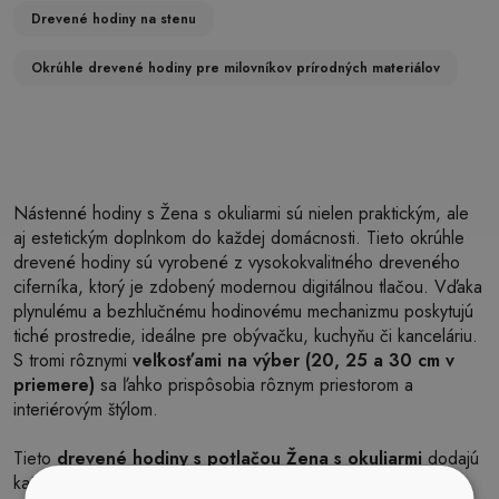
Drevené hodiny na stenu
Okrúhle drevené hodiny pre milovníkov prírodných materiálov
Nástenné hodiny s Žena s okuliarmi sú nielen praktickým, ale
aj estetickým doplnkom do každej domácnosti. Tieto okrúhle
drevené hodiny sú vyrobené z vysokokvalitného dreveného
ciferníka, ktorý je zdobený modernou digitálnou tlačou. Vďaka
plynulému a bezhlučnému hodinovému mechanizmu poskytujú
tiché prostredie, ideálne pre obývačku, kuchyňu či kanceláriu.
S tromi rôznymi
veľkosťami na výber (20, 25 a 30 cm v
priemere)
sa ľahko prispôsobia rôznym priestorom a
interiérovým štýlom.
Tieto
drevené hodiny s potlačou Žena s okuliarmi
dodajú
každej stene jedinečný charakter a oživia akýkoľvek priestor