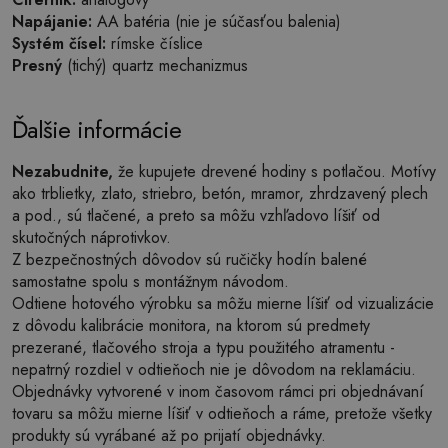
Napájanie:
AA batéria (nie je súčasťou balenia)
Systém čísel:
rímske číslice
Presný
(tichý) quartz mechanizmus
Ďalšie informácie
Nezabudnite,
že kupujete drevené hodiny s potlačou. Motívy
ako trblietky, zlato, striebro, betón, mramor, zhrdzavený plech
a pod., sú tlačené, a preto sa môžu vzhľadovo líšiť od
skutočných náprotivkov.
Z bezpečnostných dôvodov sú ručičky hodín balené
samostatne spolu s montážnym návodom.
Odtiene hotového výrobku sa môžu mierne líšiť od vizualizácie
z dôvodu kalibrácie monitora, na ktorom sú predmety
prezerané, tlačového stroja a typu použitého atramentu -
nepatrný rozdiel v odtieňoch nie je dôvodom na reklamáciu.
Objednávky vytvorené v inom časovom rámci pri objednávaní
tovaru sa môžu mierne líšiť v odtieňoch a ráme, pretože všetky
produkty sú vyrábané až po prijatí objednávky.