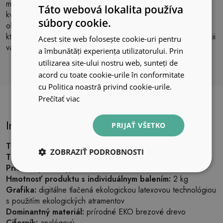
moderným dekoratívnym prvkom. Ich univerzálny dizajn a
Táto webová lokalita používa
kvalitné spracovanie zaručujú dlhú životnosť a spoľahlivosť. S
súbory cookie.
okrúhlymi drevenými hodinami môžete vytvoriť štýlový akcent,
ktorý nielen ukazuje čas, ale aj prispieva k útulnosti a elegancii
Acest site web folosește cookie-uri pentru
vášho domova.
a îmbunătăți experiența utilizatorului. Prin
utilizarea site-ului nostru web, sunteți de
acord cu toate cookie-urile în conformitate
cu Politica noastră privind cookie-urile.
Prečítať viac
Informácie o produkte
PRIJAŤ VŠETKO
Typ:
nástenné hodiny
ZOBRAZIŤ PODROBNOSTI
Tvar:
okrúhly
Priemer (varianty):
Ø 20 cm, Ø 25 cm, Ø 30 cm
Hmotnosť produktu s individuálnym balením:
2 kg
Grafika:
digitálne tlačená ekologickou latexovou technológiou
s použitím ekologických atramentov
Dominantný materiál:
prírodné EKO brezové drevo
Ciferník:
analógový