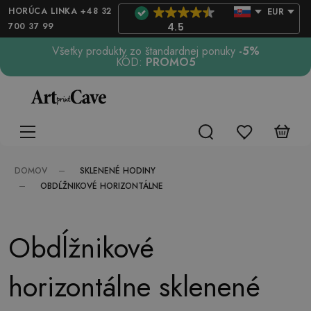
HORÚCA LINKA +48 32
EUR
700 37 99
4.5
Všetky produkty zo štandardnej ponuky
-5%
KÓD:
PROMO5
SKLENENÉ HODINY
DOMOV
OBDĹŽNIKOVÉ HORIZONTÁLNE
Obdĺžnikové
horizontálne sklenené