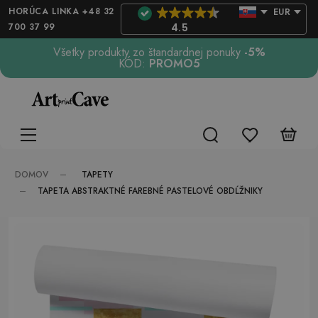
HORÚCA LINKA +48 32
EUR
700 37 99
4.5
Všetky produkty zo štandardnej ponuky
-5%
KÓD:
PROMO5
TAPETY
DOMOV
TAPETA ABSTRAKTNÉ FAREBNÉ PASTELOVÉ OBDĹŽNIKY