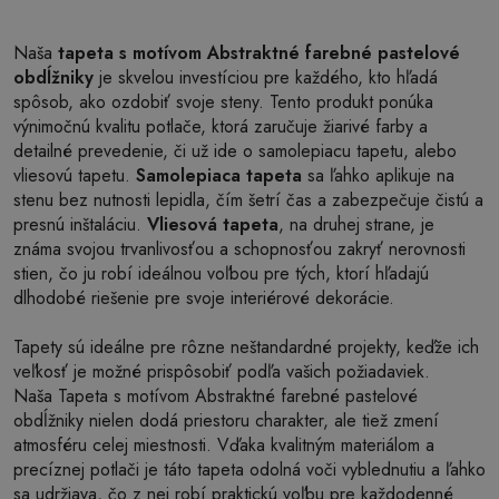
Naša
tapeta s motívom Abstraktné farebné pastelové
obdĺžniky
je skvelou investíciou pre každého, kto hľadá
spôsob, ako ozdobiť svoje steny. Tento produkt ponúka
výnimočnú kvalitu potlače, ktorá zaručuje žiarivé farby a
detailné prevedenie, či už ide o samolepiacu tapetu, alebo
vliesovú tapetu.
Samolepiaca tapeta
sa ľahko aplikuje na
stenu bez nutnosti lepidla, čím šetrí čas a zabezpečuje čistú a
presnú inštaláciu.
Vliesová tapeta
, na druhej strane, je
známa svojou trvanlivosťou a schopnosťou zakryť nerovnosti
stien, čo ju robí ideálnou voľbou pre tých, ktorí hľadajú
dlhodobé riešenie pre svoje interiérové dekorácie.
Tapety sú ideálne pre rôzne neštandardné projekty, keďže ich
veľkosť je možné prispôsobiť podľa vašich požiadaviek.
Naša Tapeta s motívom Abstraktné farebné pastelové
obdĺžniky nielen dodá priestoru charakter, ale tiež zmení
atmosféru celej miestnosti. Vďaka kvalitným materiálom a
precíznej potlači je táto tapeta odolná voči vyblednutiu a ľahko
sa udržiava, čo z nej robí praktickú voľbu pre každodenné