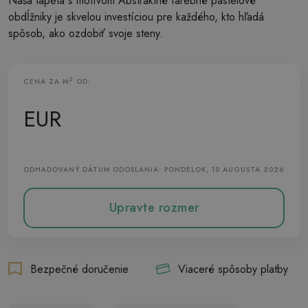
Naša tapeta s motívom Abstraktné farebné pastelové
obdĺžniky je skvelou investíciou pre každého, kto hľadá
spôsob, ako ozdobiť svoje steny.
2
CENA ZA M
OD:
Vliesová Tapeta
EUR
ODHADOVANÝ DÁTUM ODOSLANIA: PONDELOK, 10 AUGUSTA 2026
Upravte rozmer
Bezpečné doručenie
Viaceré spôsoby platby