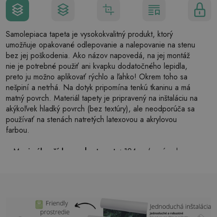
Samolepiaca tapeta je vysokokvalitný produkt, ktorý
umožňuje opakované odlepovanie a nalepovanie na stenu
bez jej poškodenia. Ako názov napovedá, na jej montáž
nie je potrebné použiť ani kvapku dodatočného lepidla,
preto ju možno aplikovať rýchlo a ľahko! Okrem toho sa
nešpiní a netrhá. Na dotyk pripomína tenkú tkaninu a má
matný povrch. Materiál tapety je pripravený na inštaláciu na
akýkoľvek hladký povrch (bez textúry), ale neodporúča sa
používať na stenách natretých latexovou a akrylovou
farbou.
Maximálna šírka pruhu tapety:
124cm (v prípade
väčšej veľkosti ako je šírka pruhu, bude tlač pozostávať
z niekoľkých rovných hárkov)
Štruktúra:
saténová
Povrchová úprava:
ľahký mat
Lepidlo:
Nie je potrebné
Použitie:
Obývačka, spálňa, kancelárske priestory,