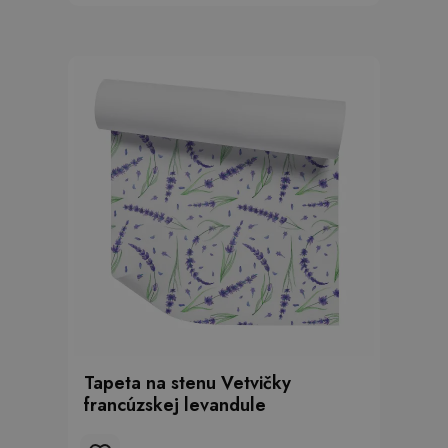
Tapeta na stenu Vetvičky
francúzskej levandule