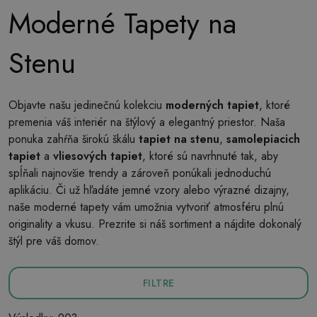
Moderné Tapety na
Stenu
Objavte našu jedinečnú kolekciu
moderných tapiet
, ktoré
premenia váš interiér na štýlový a elegantný priestor. Naša
ponuka zahŕňa širokú škálu
tapiet na stenu
,
samolepiacich
tapiet
a
vliesových tapiet
, ktoré sú navrhnuté tak, aby
spĺňali najnovšie trendy a zároveň ponúkali jednoduchú
aplikáciu. Či už hľadáte jemné vzory alebo výrazné dizajny,
naše moderné tapety vám umožnia vytvoriť atmosféru plnú
originality a vkusu. Prezrite si náš sortiment a nájdite dokonalý
štýl pre váš domov.
FILTRE