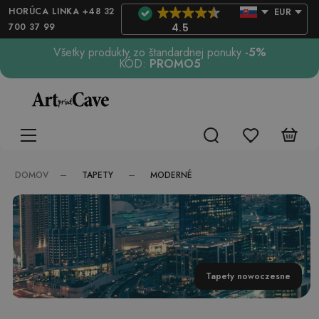
HORÚCA LINKA +48 32
EUR
700 37 99
4.5
Všetky produkty zo štandardnej ponuky
-5%
KÓD:
PROMO5
TAPETY
MODERNÉ
DOMOV
Tapety nowoczesne