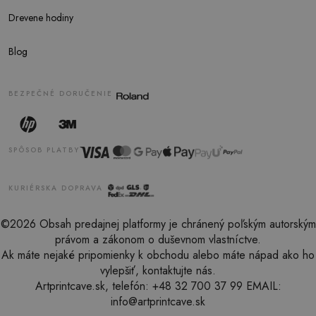
Drevene hodiny
Blog
BEZPEČNÉ DORUČENIE
SPÔSOB PLATBY
KURIÉRSKA DOPRAVA
©2026 Obsah predajnej platformy je chránený poľským autorským
právom a zákonom o duševnom vlastníctve.
Ak máte nejaké pripomienky k obchodu alebo máte nápad ako ho
vylepšiť, kontaktujte nás.
Artprintcave.sk, telefón: +48 32 700 37 99 EMAIL:
info@artprintcave.sk