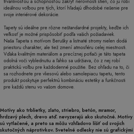
trvanlivosťou a schopnosťou zakryť nerovnosti stien, čo ju robí
ideálnou voľbou pre tých, ktorí hľadajú dlhodobé riešenie pre
svoje interiérové dekorácie.
Tapety sú ideálne pre rôzne neštandardné projekty, keďže ich
veľkosť je možné prispôsobiť podľa vašich požiadaviek.
Naša Tapeta s motívom Berušky a listnaté stromy nielen dodá
priestoru charakter, ale tiež zmení atmosféru celej miestnosti.
Vďaka kvalitným materiálom a precíznej potlači je táto tapeta
odolná voči vyblednutiu a ľahko sa udržiava, čo z nej robí
praktickú voľbu pre každodenné použitie. Bez ohľadu na to, či
sa rozhodnete pre vliesovú alebo samolepiacu tapetu, tento
produkt poskytuje perfektnú kombináciu estetiky a funkčnosti
pre každú stenu vo vašom domove.
Motívy ako trblietky, zlato, striebro, betón, mramor,
hrdzavý plech, drevo atď. nevyzerajú ako skutočné. Motívy
sú vytlačené, a preto sa môžu vzhľadovo líšiť od svojich
skutočných náprotivkov. Svetelné odlesky nie sú grafickými