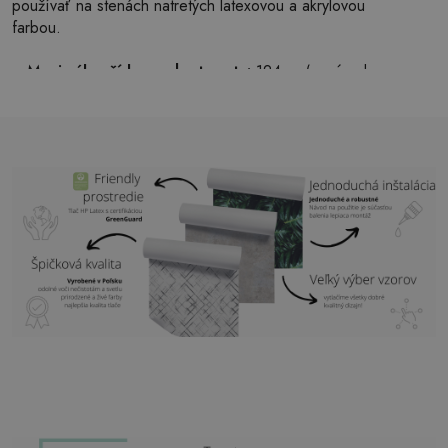
používať na stenách natretých latexovou a akrylovou
farbou.
Maximálna šírka pruhu tapety:
124cm (v prípade
väčšej veľkosti ako je šírka pruhu, bude tlač pozostávať
z niekoľkých rovných hárkov)
Štruktúra:
saténová
Povrchová úprava:
ľahký mat
Lepidlo:
Nie je potrebné
Použitie:
Obývačka, spálňa, kancelárske priestory,
predsieň a mnoho ďalších