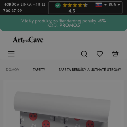
HORÚCA LINKA +48 32
EUR
700 37 99
4.5
Všetky produkty zo štandardnej ponuky
-5%
KÓD:
PROMO5
TAPETY
DOMOV
TAPETA BERUŠKY A LISTNATÉ STROMY