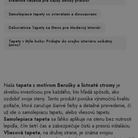
kreatívne riešenia pre každý detský priestor
Samolepiace tapety so zvieratami a dinosaurami
Dekoratívne Tapety na Stenu pre Moderný Interiér
Tapety v štýle boho: Pridajte do svojho interiéru unikátny
šmrnc!
Naša
tapeta s motívom Berušky a listnaté stromy
je
skvelou investíciou pre každého, kto hľadá spôsob, ako
ozdobiť svoje steny. Tento produkt ponúka výnimočnú kvalitu
potlače, ktorá zaručuje žiarivé farby a detailné prevedenie, či
už ide o samolepiacu tapetu, alebo vliesovú tapetu.
Samolepiaca tapeta
sa ľahko aplikuje na stenu bez nutnosti
lepidla, čím šetrí čas a zabezpečuje čistú a presnú inštaláciu.
Vliesová tapeta
, na druhej strane, je známa svojou