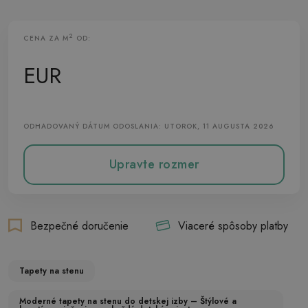
2
CENA ZA M
OD:
Vliesová Tapeta
EUR
ODHADOVANÝ DÁTUM ODOSLANIA: UTOROK, 11 AUGUSTA 2026
Upravte rozmer
Bezpečné doručenie
Viaceré spôsoby platby
Tapety na stenu
Moderné tapety na stenu do detskej izby – Štýlové a