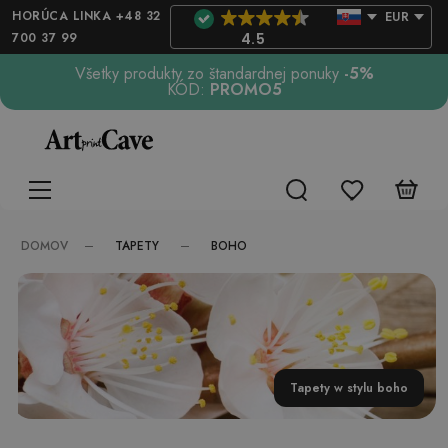
HORÚCA LINKA +48 32
EUR
700 37 99
4.5
Všetky produkty zo štandardnej ponuky
-5%
KÓD:
PROMO5
TAPETY
BOHO
DOMOV
Tapety w stylu boho