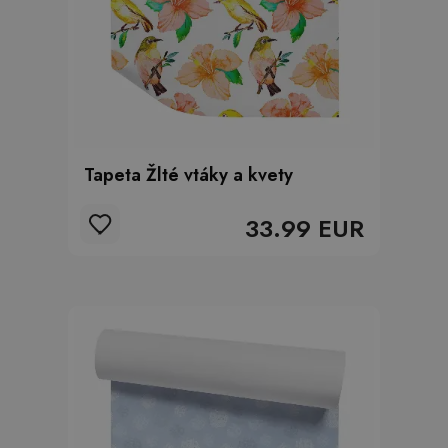
Tapeta Žlté vtáky a kvety
33.99 EUR