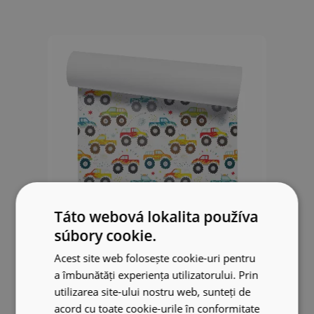
Táto webová lokalita používa
súbory cookie.
Acest site web folosește cookie-uri pentru
Tapeta Farebné súťaže monster
a îmbunătăți experiența utilizatorului. Prin
truckov
utilizarea site-ului nostru web, sunteți de
acord cu toate cookie-urile în conformitate