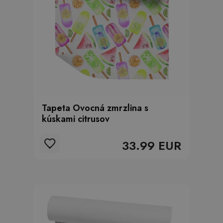
Tapeta Ovocná zmrzlina s
kúskami citrusov
33.99 EUR