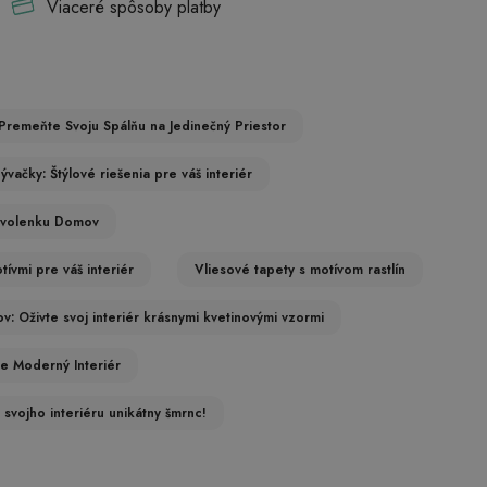
Viaceré spôsoby platby
Premeňte Svoju Spálňu na Jedinečný Priestor
ačky: Štýlové riešenia pre váš interiér
Dovolenku Domov
ívmi pre váš interiér
Vliesové tapety s motívom rastlín
v: Oživte svoj interiér krásnymi kvetinovými vzormi
e Moderný Interiér
 svojho interiéru unikátny šmrnc!