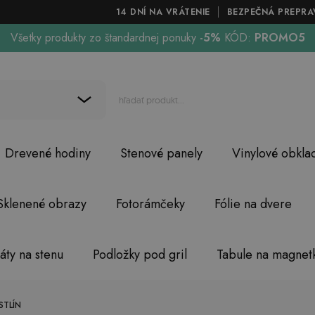
14 DNÍ NA VRÁTENIE
BEZPEČNÁ PREPRA
Všetky produkty zo štandardnej ponuky
-5%
KÓD:
PROMO5
Drevené hodiny
Stenové panely
Vinylové obkla
Sklenené obrazy
Fotorámčeky
Fólie na dvere
áty na stenu
Podložky pod gril
Tabule na magnet
STLÍN