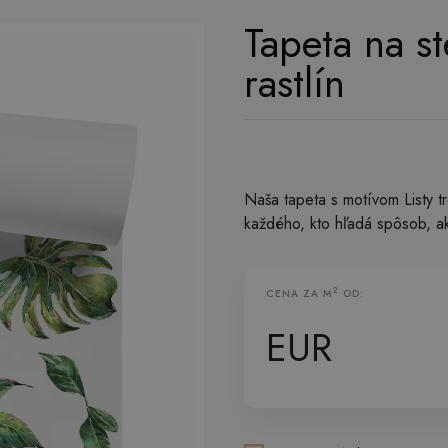
Tapeta na st
rastlín
Naša tapeta s motívom Listy tr
každého, kto hľadá spôsob, ak
2
CENA ZA M
OD:
Vliesová Tapeta
EUR