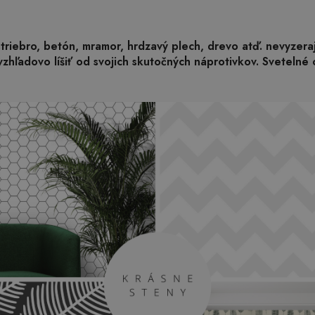
 striebro, betón, mramor, hrdzavý plech, drevo atď. nevyzer
zhľadovo líšiť od svojich skutočných náprotivkov. Svetelné 