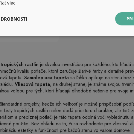
tať viac
ODROBNOSTI
PRI
tropických rastlín
je skvelou investíciou pre každého, kto hľadá
imočnú kvalitu potlače, ktorá zaručuje žiarivé farby a detailné pre
sovú tapetu.
Samolepiaca tapeta
sa ľahko aplikuje na stenu bez n
taláciu.
Vliesová tapeta
, na druhej strane, je známa svojou trvan
eálnou voľbou pre tých, ktorí hľadajú dlhodobé riešenie pre svoje i
štandardné projekty, keďže ich veľkosť je možné prispôsobiť podľa
Listy tropických rastlín nielen dodá priestoru charakter, ale tiež 
eriálom a precíznej potlači je táto tapeta odolná voči vyblednutiu a
denné použitie. Bez ohľadu na to, či sa rozhodnete pre vliesovú a
mbináciu estetiky a funkčnosti pre každú stenu vo vašom domove.