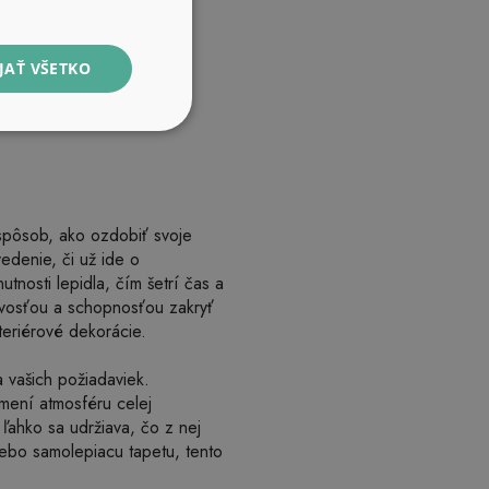
JAŤ VŠETKO
 spôsob, ako ozdobiť svoje
vedenie, či už ide o
utnosti lepidla, čím šetrí čas a
livosťou a schopnosťou zakryť
nteriérové dekorácie.
 vašich požiadaviek.
zmení atmosféru celej
 ľahko sa udržiava, čo z nej
lebo samolepiacu tapetu, tento