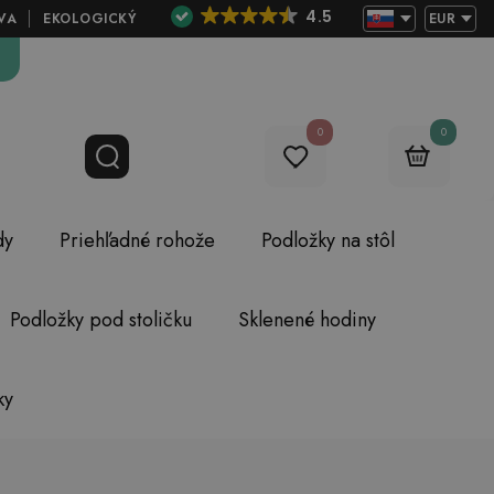
4.5
VA
EKOLOGICKÝ
EUR
0
0
dy
Priehľadné rohože
Podložky na stôl
Podložky pod stoličku
Sklenené hodiny
ky