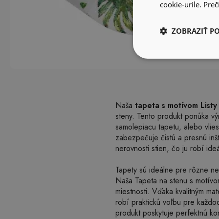
cookie-urile.
Prečí
ZOBRAZIŤ P
Naša
tapeta s motívom Listy 
steny. Tento produkt ponúka výn
samolepiacu tapetu, alebo vlie
zabezpečuje čistú a presnú inš
nerovnosti stien, čo ju robí id
Tapety sú ideálne pre rôzne ne
Naša Tapeta na stenu s motívom 
miestnosti. Vďaka kvalitným mat
robí praktickú voľbu pre každo
produkt poskytuje perfektnú ko