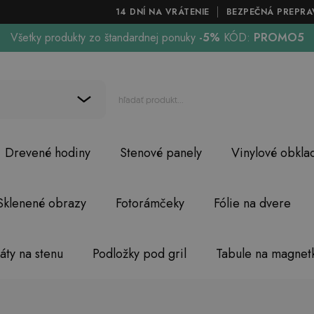
14 DNÍ NA VRÁTENIE
BEZPEČNÁ PREPRA
Všetky produkty zo štandardnej ponuky
-5%
KÓD:
PROMO5
Drevené hodiny
Stenové panely
Vinylové obkla
Sklenené obrazy
Fotorámčeky
Fólie na dvere
áty na stenu
Podložky pod gril
Tabule na magnet