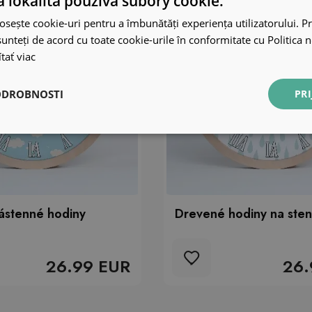
 lokalita používa súbory cookie.
osește cookie-uri pentru a îmbunătăți experiența utilizatorului. Pri
unteți de acord cu toate cookie-urile în conformitate cu Politica 
tať viac
ODROBNOSTI
PRI
ástenné hodiny
Drevené hodiny na ste
26.99 EUR
26.