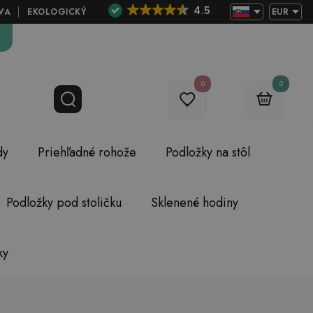
4.5
VA
EKOLOGICKÝ
EUR
0
0
dy
Priehľadné rohože
Podložky na stôl
Podložky pod stoličku
Sklenené hodiny
ky