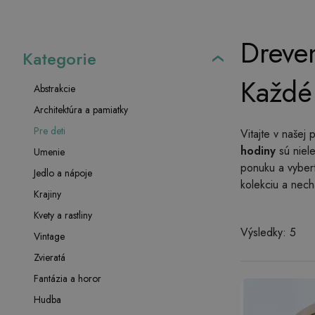
Dreven
Kategorie
Každé
Abstrakcie
Architektúra a pamiatky
Pre deti
Vitajte v našej 
hodiny
sú niele
Umenie
ponuku a vybert
Jedlo a nápoje
kolekciu a necha
Krajiny
Kvety a rastliny
Výsledky: 5
Vintage
Zvieratá
Fantázia a horor
Hudba