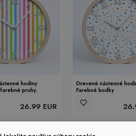
ástenné hodiny
Drevené nástenné hodi
 farebné pruhy.
Farebné bodky
26.99 EUR
26.