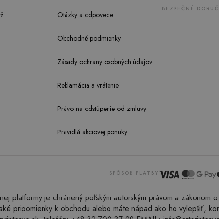
BEZPEČNÉ DORUČ
ž
Otázky a odpovede
Obchodné podmienky
Zásady ochrany osobných údajov
Reklamácia a vrátenie
Právo na odstúpenie od zmluvy
Pravidlá akciovej ponuky
SPÔSOB PLATBY
j platformy je chránený poľským autorským právom a zákonom o 
aké pripomienky k obchodu alebo máte nápad ako ho vylepšiť, kont