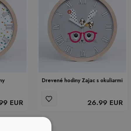
ny
Drevené hodiny Zajac s okuliarmi
99 EUR
26.99 EUR