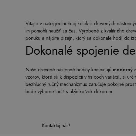
Vitajte v našej jedinečnej kolekcii drevených nástennýc
im pomohli naučiť sa čas. Vyrobené z kvalitného dre
ponuku a nájdite dizajn, ktorý sa dokonale hodí do izb
Dokonalé spojenie de
Naše drevené nástenné hodiny kombinujú
moderný d
vzorov, ktoré sú k dispozícii v tisícoch variácií, si u
bezhlučný ručný mechanizmus zaručuje pokojné prostre
bude výborne ladiť s akýmkoľvek dekorom.
Kontaktuj nás!