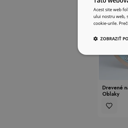
Táto webová
Acest site web fol
ului nostru web, s
cookie-urile.
Prečí
ZOBRAZIŤ P
Drevené n
Oblaky