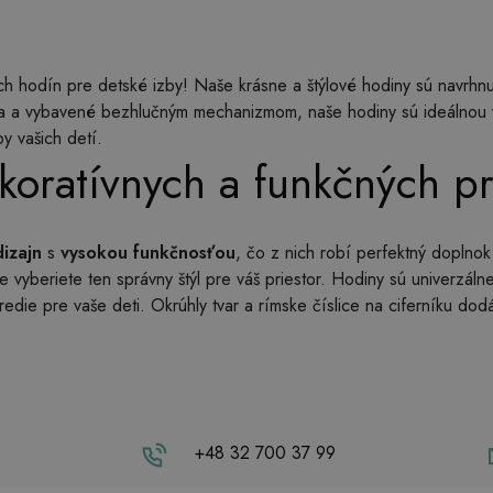
h hodín pre detské izby! Naše krásne a štýlové hodiny sú navrhnuté t
va a vybavené bezhlučným mechanizmom, naše hodiny sú ideálnou v
y vašich detí.
koratívnych a funkčných p
izajn
s
vysokou funkčnosťou
, čo z nich robí perfektný doplnok
rčite vyberiete ten správny štýl pre váš priestor. Hodiny sú univerzá
die pre vaše deti. Okrúhly tvar a rímske číslice na ciferníku dod
+48 32 700 37 99