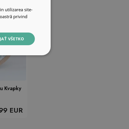
n utilizarea site-
noastră privind
JAŤ VŠETKO
nu Kvapky
99 EUR