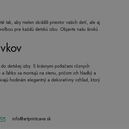
ak, aby nielen skrášlili priestor vašich detí, ale aj
oľbou pre každú detskú izbu. Objavte našu širokú
rvkov
 do detskej izby. S krásnymi potlačami rôznych
lne a ľahko sa montujú na stenu, pričom ich hladký a
ávajú hodinám elegantný a dekoratívny vzhľad, ktorý
info@artprintcave.sk