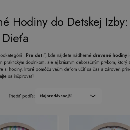
é Hodiny do Detskej Izby:
 Dieťa
podkategórii „
Pre deti
“, kde nájdete nádherné
drevené hodiny
i
n praktickým doplnkom, ale aj krásnym dekoračným prvkom, ktorý zú
e si hodiny, ktoré pomôžu vašim deťom učiť sa čas a zároveň prine
jte sa inšpirovať!
Triediť podľa:
Najpredávanejší