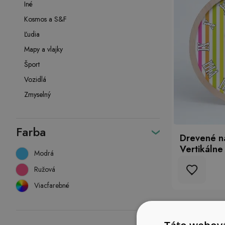
Iné
Kosmos a S&F
Ľudia
Mapy a vlajky
Šport
Vozidlá
Zmyselný
Farba
Drevené n
Vertikálne
Modrá
Ružová
Viacfarebné