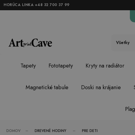
HORÚCA LINKA +48 32 700 37 99
Všetky
Tapety
Fototapety
Kryty na radiátor
Magnetické tabule
Doski na krájanie
Plag
DREVENÉ HODINY
PRE DETI
DOMOV