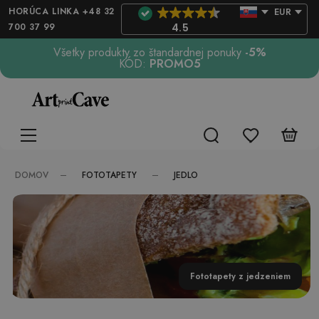
HORÚCA LINKA +48 32
EUR
700 37 99
4.5
Všetky produkty zo štandardnej ponuky
-5%
KÓD:
PROMO5
FOTOTAPETY
JEDLO
DOMOV
Fototapety z jedzeniem