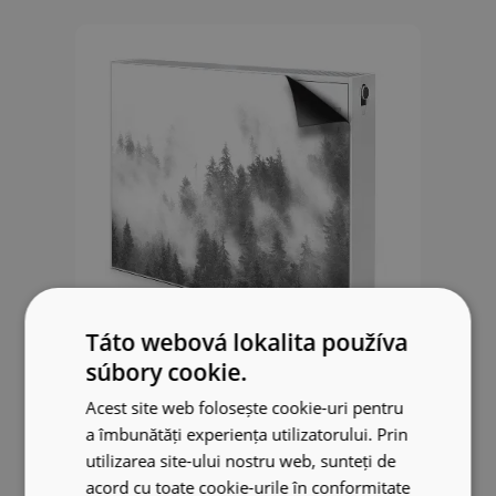
Táto webová lokalita používa
súbory cookie.
Dekoračný magnet na radiátor
Acest site web folosește cookie-uri pentru
Hmlistý lesný závoj
a îmbunătăți experiența utilizatorului. Prin
utilizarea site-ului nostru web, sunteți de
38.99 EUR
acord cu toate cookie-urile în conformitate