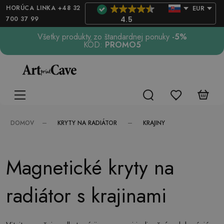
HORÚCA LINKA +48 32
EUR
700 37 99
4.5
Všetky produkty zo štandardnej ponuky
-5%
KÓD:
PROMO5
KRYTY NA RADIÁTOR
KRAJINY
DOMOV
Magnetické kryty na
radiátor s krajinami