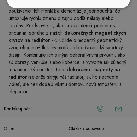
a sú odolné voči opotrebeniu, čo ich robí pohodlnými na
používanie. Ich montáž a demontáž je jednoduchá, čo
umožňuje rýchlu zmenu dizajnu podľa nálady alebo
sezóny. Predstavte si, ako sa váš interiér premení s
pridaním jedného z našich
dekoračných magnetických
krytov na radiátor
- či už ide o moderný geometrický
vzor, elegantný florálny motív alebo dynamický športový
dizajn. Kombinujte ich s inými dekoratívnymi prvkami, ako
sú obrazy, vankúše alebo koberce, a vytvorte tak súladný
a harmonický priestor. Tieto
dekoračné magnety na
radiátor
nielenže skryjú váš radiátor, ak ho nechcete
vidieť, ale tiež dodajú vášmu domovu novú atmosféru a
eleganciu.
Kontaktuj nás!
O nás
Otázky a odpovede