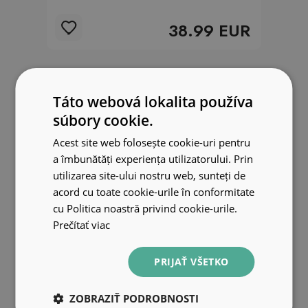
38.99 EUR
Dekoračné magnetické
Táto webová lokalita používa
súbory cookie.
kryty na radiátor
Acest site web folosește cookie-uri pentru
a îmbunătăți experiența utilizatorului. Prin
utilizarea site-ului nostru web, sunteți de
Dekoračné magnetické kryty na radiátor sú ideálnym
acord cu toate cookie-urile în conformitate
riešením pre každého, kto chce dodať svojmu interiéru
cu Politica noastră privind cookie-urile.
jedinečný a štýlový vzhľad. Tieto kvalitné kryty nielen
Prečítať viac
chránia váš panelový radiátor pred nečistotami a
poškriabaním, ale zároveň vytvárajú skvelý vizuálny efekt.
PRIJAŤ VŠETKO
V našom obchode nájdete takmer dvetisíc rôznych
dizajnov, ktoré pokrývajú širokú škálu štýlov a motívov,
vrátane športových tém. Kryty sa ľahko udržiavajú v čistote
ZOBRAZIŤ PODROBNOSTI