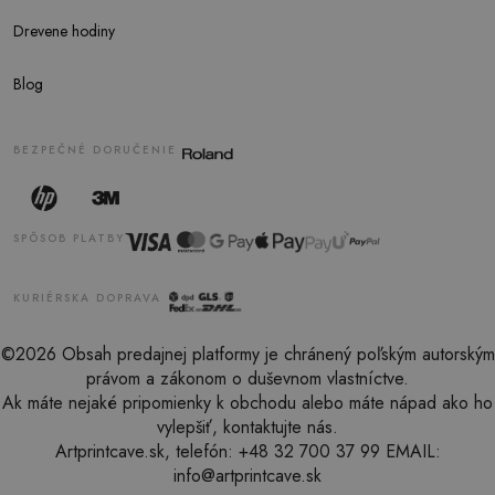
Drevene hodiny
Blog
BEZPEČNÉ DORUČENIE
SPÔSOB PLATBY
KURIÉRSKA DOPRAVA
©2026 Obsah predajnej platformy je chránený poľským autorským
právom a zákonom o duševnom vlastníctve.
Ak máte nejaké pripomienky k obchodu alebo máte nápad ako ho
vylepšiť, kontaktujte nás.
Artprintcave.sk, telefón: +48 32 700 37 99 EMAIL:
info@artprintcave.sk