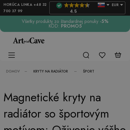
HORÚCA LINKA +48 32
EUR
700 37 99
4.5
Všetky produkty zo štandardnej ponuky
-5%
KÓD:
PROMO5
KRYTY NA RADIÁTOR
ŠPORT
DOMOV
Magnetické kryty na
radiátor so športovým
motívom: Oživenie vášho