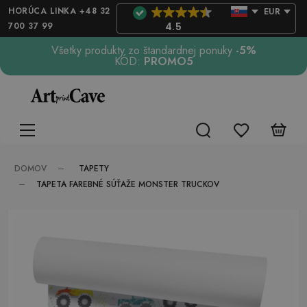
HORÚCA LINKA +48 32
EUR
700 37 99
4.5
Všetky produkty zo štandardnej ponuky
-5%
KÓD:
PROMO5
TAPETY
DOMOV
TAPETA FAREBNÉ SÚŤAŽE MONSTER TRUCKOV