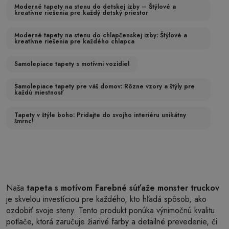
Moderné tapety na stenu do detskej izby – Štýlové a
kreatívne riešenia pre každý detský priestor
Moderné tapety na stenu do chlapčenskej izby: Štýlové a
kreatívne riešenia pre každého chlapca
Samolepiace tapety s motívmi vozidiel
Samolepiace tapety pre váš domov: Rôzne vzory a štýly pre
každú miestnosť
Tapety v štýle boho: Pridajte do svojho interiéru unikátny
šmrnc!
Naša
tapeta s motívom Farebné súťaže monster truckov
je skvelou investíciou pre každého, kto hľadá spôsob, ako
ozdobiť svoje steny. Tento produkt ponúka výnimočnú kvalitu
potlače, ktorá zaručuje žiarivé farby a detailné prevedenie, či