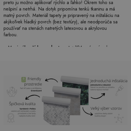
preto ju možno aplikovať rýchlo a ľahko! Okrem toho sa
nešpiní a netrhá. Na dotyk pripomína tenkú tkaninu a má
matný povrch. Materiál tapety je pripravený na inštaláciu na
akýkoľvek hladký povrch (bez textúry), ale neodporúča sa
používať na stenách natretých latexovou a akrylovou
farbou.
Maximálna šírka pruhu tapety:
124cm (v prípade
väčšej veľkosti ako je šírka pruhu, bude tlač pozostávať
z niekoľkých rovných hárkov)
Štruktúra:
saténová
Povrchová úprava:
ľahký mat
Lepidlo:
Nie je potrebné
Použitie:
Obývačka, spálňa, kancelárske priestory,
predsieň a mnoho ďalších