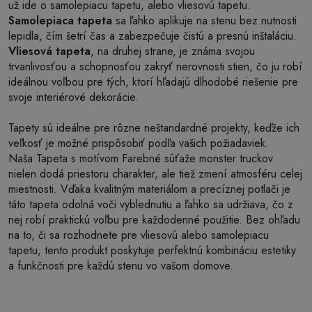
už ide o samolepiacu tapetu, alebo vliesovú tapetu.
Samolepiaca tapeta
sa ľahko aplikuje na stenu bez nutnosti
lepidla, čím šetrí čas a zabezpečuje čistú a presnú inštaláciu.
Vliesová tapeta
, na druhej strane, je známa svojou
trvanlivosťou a schopnosťou zakryť nerovnosti stien, čo ju robí
ideálnou voľbou pre tých, ktorí hľadajú dlhodobé riešenie pre
svoje interiérové dekorácie.
Tapety sú ideálne pre rôzne neštandardné projekty, keďže ich
veľkosť je možné prispôsobiť podľa vašich požiadaviek.
Naša Tapeta s motívom Farebné súťaže monster truckov
nielen dodá priestoru charakter, ale tiež zmení atmosféru celej
miestnosti. Vďaka kvalitným materiálom a precíznej potlači je
táto tapeta odolná voči vyblednutiu a ľahko sa udržiava, čo z
nej robí praktickú voľbu pre každodenné použitie. Bez ohľadu
na to, či sa rozhodnete pre vliesovú alebo samolepiacu
tapetu, tento produkt poskytuje perfektnú kombináciu estetiky
a funkčnosti pre každú stenu vo vašom domove.