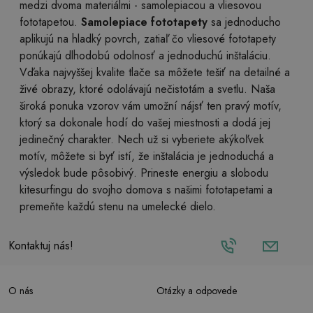
medzi dvoma materiálmi - samolepiacou a vliesovou
fototapetou.
Samolepiace fototapety
sa jednoducho
aplikujú na hladký povrch, zatiaľ čo vliesové fototapety
ponúkajú dlhodobú odolnosť a jednoduchú inštaláciu.
Vďaka najvyššej kvalite tlače sa môžete tešiť na detailné a
živé obrazy, ktoré odolávajú nečistotám a svetlu. Naša
široká ponuka vzorov vám umožní nájsť ten pravý motív,
ktorý sa dokonale hodí do vašej miestnosti a dodá jej
jedinečný charakter. Nech už si vyberiete akýkoľvek
motív, môžete si byť istí, že inštalácia je jednoduchá a
výsledok bude pôsobivý. Prineste energiu a slobodu
kitesurfingu do svojho domova s našimi fototapetami a
premeňte každú stenu na umelecké dielo.
Kontaktuj nás!
O nás
Otázky a odpovede