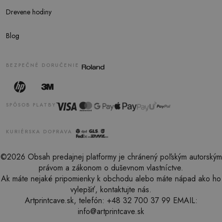
Drevene hodiny
Blog
BEZPEČNÉ DORUČENIE
SPÔSOB PLATBY
KURIÉRSKA DOPRAVA
©2026 Obsah predajnej platformy je chránený poľským autorským
právom a zákonom o duševnom vlastníctve.
Ak máte nejaké pripomienky k obchodu alebo máte nápad ako ho
vylepšiť, kontaktujte nás.
Artprintcave.sk, telefón: +48 32 700 37 99 EMAIL:
info@artprintcave.sk