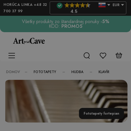
HORÚCA LINKA +48 32
EUR
700 37 99
4.5
Všetky produkty zo štandardnej ponuky
-5%
KÓD:
PROMO5
FOTOTAPETY
HUDBA
KLAVÍR
DOMOV
Fototapety fortepian