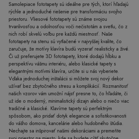
Samolepiace fototapety sú ideálne pre tých, ktorí hľadajú
rýchle a jednoduché riešenie pre transformáciu svojho
priestoru. Vliesové fototapety sú známe svojou
trvanlivosťou a odolnosťou voči nečistotám a svetlu, čo z
nich robí skvelú voľbu pre každú miestnosť. Naše
fototapety na stenu sú vytlačené v najvyššej kvalite, čo
zaručuje, že motívy klavíra budú vyzerať realisticky a živé.
Či už preferujete 3D fototapety, ktoré dodajú hĺbku a
perspektívu vášmu interiéru, alebo klasické tapety s
elegantnými motívmi klavíra, určite si u nás vyberiete.
Vďaka jednoduchej inštalácii si môžete svoj nový dekor
užívať bez zbytočného stresu a komplikácií. Rozmanitosť
našich vzorov vám umožní nájsť presne to, čo hľadáte, či
už ide o moderný, minimalistický dizajn alebo o niečo viac
tradičné a klasické. Klavírne tapety sú perfektným
spôsobom, ako pridať dotyk elegancie a sofistikovanosti
do vášho domova, kancelárie alebo hudobného štúdia.
Nechajte sa inšpirovať našimi dekoráciami a premeňte
svoj priestor na miesto, kde sa budete cítiť skutočne