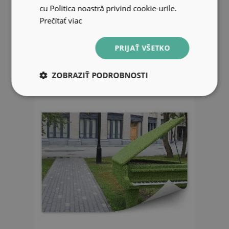
Fototapeta na stenu Oprava
cu Politica noastră privind cookie-urile.
interiéru klavír nástroj
Prečítať viac
33.99 EUR
PRIJAŤ VŠETKO
ZOBRAZIŤ PODROBNOSTI