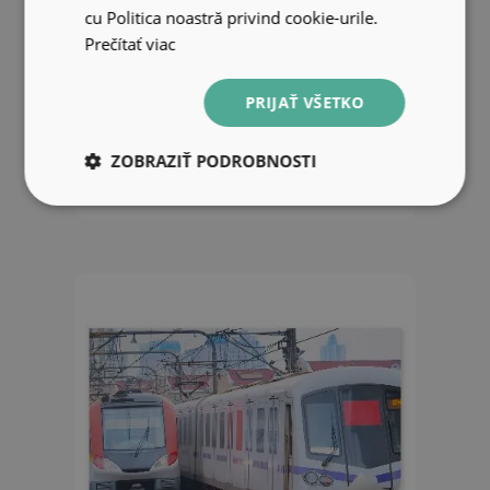
cu Politica noastră privind cookie-urile.
Prečítať viac
Fototapeta na stenu Dievčatá Na
PRIJAŤ VŠETKO
Stanici Londýnskeho Metra
ZOBRAZIŤ PODROBNOSTI
33.99 EUR