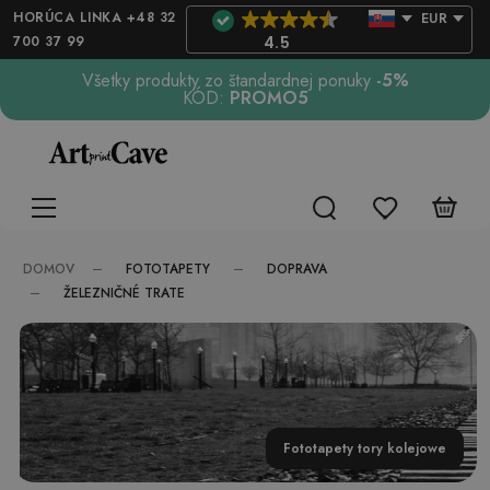
HORÚCA LINKA +48 32
EUR
700 37 99
4.5
Všetky produkty zo štandardnej ponuky
-5%
KÓD:
PROMO5
FOTOTAPETY
DOPRAVA
DOMOV
ŽELEZNIČNÉ TRATE
Fototapety tory kolejowe