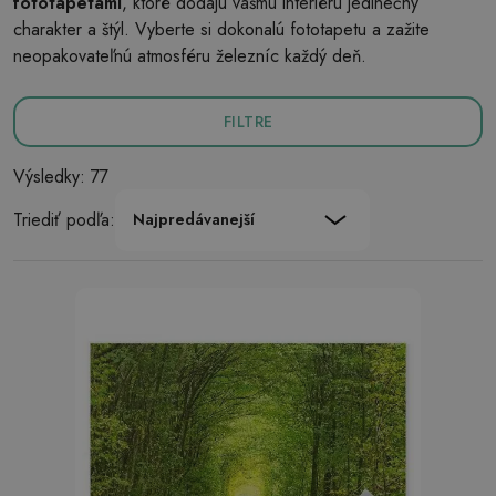
fototapetami
, ktoré dodajú vášmu interiéru jedinečný
charakter a štýl. Vyberte si dokonalú fototapetu a zažite
neopakovateľnú atmosféru železníc každý deň.
FILTRE
Výsledky: 77
Triediť podľa:
Najpredávanejší