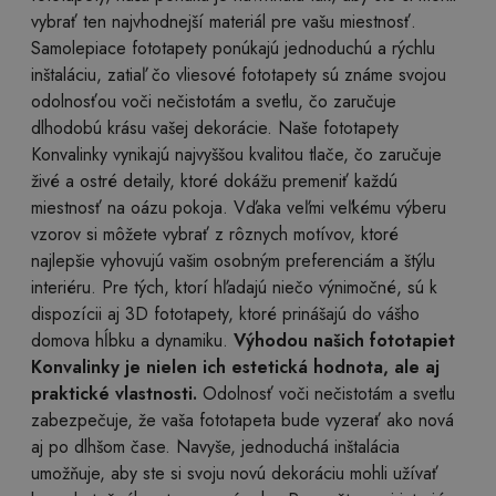
vybrať ten najvhodnejší materiál pre vašu miestnosť.
Samolepiace fototapety ponúkajú jednoduchú a rýchlu
inštaláciu, zatiaľ čo vliesové fototapety sú známe svojou
odolnosťou voči nečistotám a svetlu, čo zaručuje
dlhodobú krásu vašej dekorácie. Naše fototapety
Konvalinky vynikajú najvyššou kvalitou tlače, čo zaručuje
živé a ostré detaily, ktoré dokážu premeniť každú
miestnosť na oázu pokoja. Vďaka veľmi veľkému výberu
vzorov si môžete vybrať z rôznych motívov, ktoré
najlepšie vyhovujú vašim osobným preferenciám a štýlu
interiéru. Pre tých, ktorí hľadajú niečo výnimočné, sú k
dispozícii aj 3D fototapety, ktoré prinášajú do vášho
domova hĺbku a dynamiku.
Výhodou našich fototapiet
Konvalinky je nielen ich estetická hodnota, ale aj
praktické vlastnosti.
Odolnosť voči nečistotám a svetlu
zabezpečuje, že vaša fototapeta bude vyzerať ako nová
aj po dlhšom čase. Navyše, jednoduchá inštalácia
umožňuje, aby ste si svoju novú dekoráciu mohli užívať