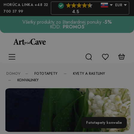
HORÚCA LINKA +48 32
EUR
700 37 99
4.5
Všetky produkty zo štandardnej ponuky
-5%
KÓD:
PROMO5
FOTOTAPETY
KVETY A RASTLINY
DOMOV
KONVALINKY
Fototapety konwalie