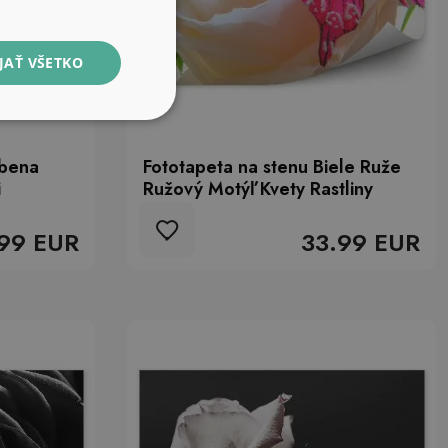
JAŤ VŠETKO
dbena
Fototapeta na stenu Biele Ruže
i
Ružový Motýľ Kvety Rastliny
99 EUR
33.99 EUR