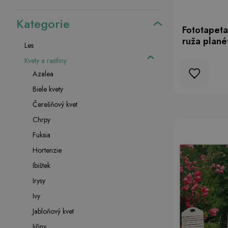
Kategorie
Fototapeta
ruža plané
Les
Kvety a rastliny
Azalea
Biele kvety
Čerešňový kvet
Chrpy
Fuksia
Hortenzie
Ibištek
Irysy
Ivy
Jabloňový kvet
Jiřiny