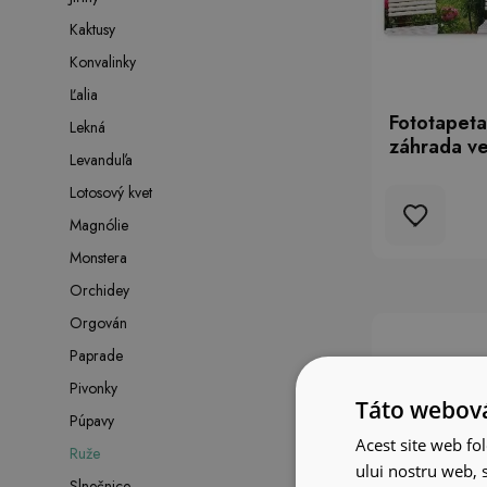
Kaktusy
Konvalinky
Ľalia
Fototapeta
Lekná
záhrada ve
Levanduľa
Lotosový kvet
Magnólie
Monstera
Orchidey
Orgován
Paprade
Pivonky
Táto webová
Púpavy
Acest site web fol
Ruže
ului nostru web, s
Slnečnice