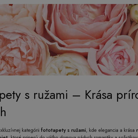
pety s ružami – Krása prí
ch
exkluzívnej kategórii
fototapety s ružami
, kde elegancia a krása
piet
, ktoré prinesú do vášho domova nádych romantiky a sofistikov