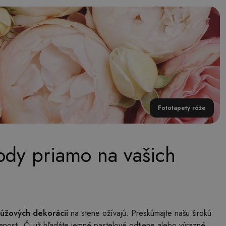
Fototapety róże
rody priamo na vašich
rúžových dekorácií
na stene ožívajú. Preskúmajte našu širokú
anosti. Či už hľadáte jemné pastelové odtiene alebo výrazné