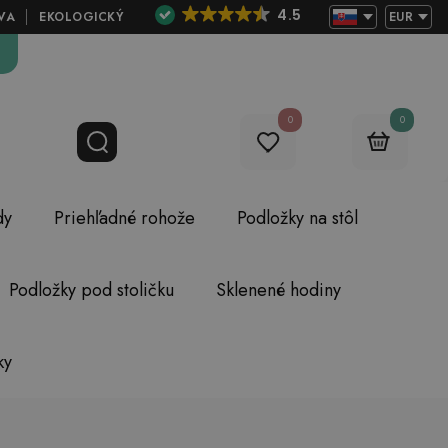
4.5
VA
EKOLOGICKÝ
EUR
0
0
dy
Priehľadné rohože
Podložky na stôl
Podložky pod stoličku
Sklenené hodiny
ky