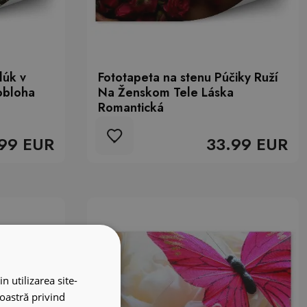
lúk v
Fototapeta na stenu Púčiky Ruží
obloha
Na Ženskom Tele Láska
Romantická
99 EUR
33.99 EUR
n utilizarea site-
noastră privind