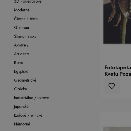
3D - priestorové
Moderné
Čierna a biela
Glamour
Škandinávsky
Akvarely
Art deco
Boho
Fototapeta
Egyptské
Kvetu Poza
Geometrické
Grécke
Industriálne / loftové
Japonské
Ľudové / etnické
Námorné