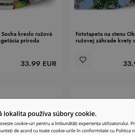
 Socha kreslo ružová
Fototapeta na stenu Ob
getácia príroda
ružovej záhrade kvety 
33.99 EUR
33.
 lokalita používa súbory cookie.
osește cookie-uri pentru a îmbunătăți experiența utilizatorului. Pri
unteți de acord cu toate cookie-urile în conformitate cu Politica 