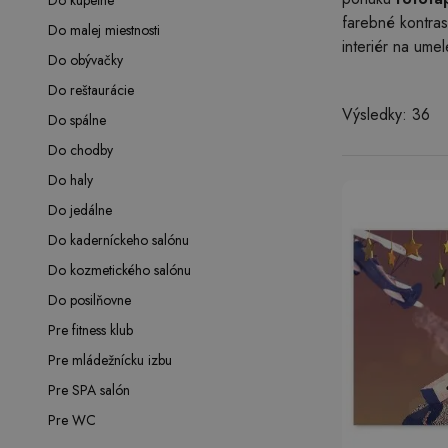
Do kúpeľne
farebné kontras
Do malej miestnosti
interiér na ume
Do obývačky
Do reštaurácie
Výsledky: 36
Do spálne
Do chodby
Do haly
Do jedálne
Do kaderníckeho salónu
Do kozmetického salónu
Do posilňovne
Pre fitness klub
Pre mládežnícku izbu
Pre SPA salón
Pre WC