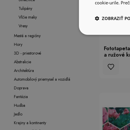
cookie-urile.
Prečí
Tulipány
Vlčie maky
ZOBRAZIŤ P
Vresy
Mestá a regióny
Hory
Fototapeta
3D - priestorové
a ružové k
Abstrakcie
Architektúra
Automobilový priemysel a vozidlá
Doprava
Fantázia
Hudba
Jedlo
Krajiny a kontinenty