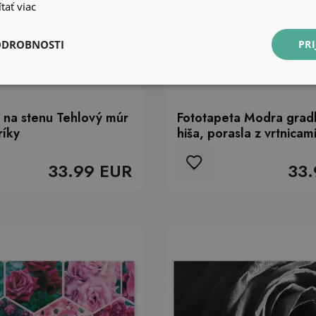
tať viac
ODROBNOSTI
PRI
 na stenu Tehlový múr
Fototapeta Modra gra
ríky
hiša, porasla z vrtnicam
33.99 EUR
33.