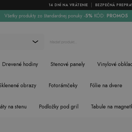
14 DNÍ NA VRÁTENIE
BEZPEČNÁ PREPRA
Všetky produkty zo štandardnej ponuky
-5%
KÓD:
PROMO5
Drevené hodiny
Stenové panely
Vinylové obkla
Sklenené obrazy
Fotorámčeky
Fólie na dvere
áty na stenu
Podložky pod gril
Tabule na magnet