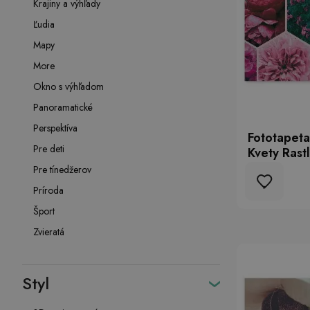
Krajiny a výhľady
Ľudia
Mapy
More
Okno s výhľadom
Panoramatické
Perspektíva
Fototapeta
Pre deti
Kvety Rastl
Pre tínedžerov
Príroda
Šport
Zvieratá
Styl