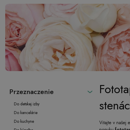
Fotota
Przeznaczenie
stená
Do detskej izby
Do kancelárie
Do kuchyne
Vitajte v našej 
ponuku
fotota